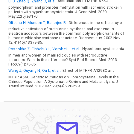
Li D, Zhao Q, Zhang C, et al.
Associations of MTRR A66G
polymorphism and promoter methylation with ischemic stroke in
patients with hyperhomocysteinemia. J Gene Med. 2020
May;22(5):e3170.
Olteanu H, Munson T, Banerjee R.
Differences in the efficiency of
reductive activation of methionine synthase and exogenous
electron acceptors between the common polymorphic variants of
human methionine synthase reductase. Biochemistry. 2002 Nov
12;41(45):13378-85.
Rossokha Z, Fishchuk L, Vorobei L, et al.
Hyperhomocysteinemia
in men and women of married couples with reproductive
disorders. What is the difference? Syst Biol Reprod Med. 2023
Feb;69(1):75-85.
Wang J, Ouyang N, Qu L, et al.
Effect of MTHFR A1298C and
MTRR A66G Genetic Mutations on Homocysteine Levels in the
Chinese Population: A Systematic Review and Meta-analysis. J
Transl Int Med. 2017 Dec 29;5(4):220-229.