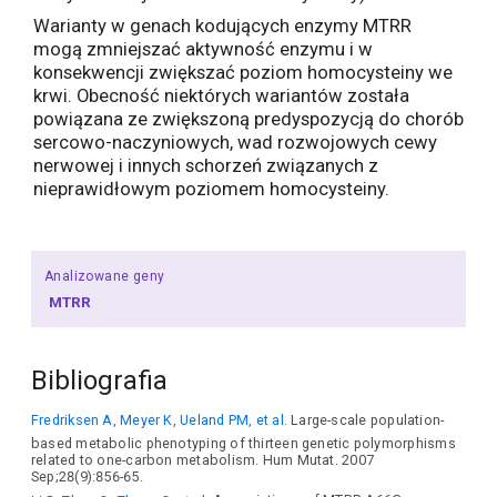
Warianty w genach kodujących enzymy MTRR
mogą zmniejszać aktywność enzymu i w
konsekwencji zwiększać poziom homocysteiny we
krwi. Obecność niektórych wariantów została
powiązana ze zwiększoną predyspozycją do chorób
sercowo-naczyniowych, wad rozwojowych cewy
nerwowej i innych schorzeń związanych z
nieprawidłowym poziomem homocysteiny.
Analizowane geny
MTRR
Bibliografia
Fredriksen A, Meyer K, Ueland PM, et al.
Large-scale population-
based metabolic phenotyping of thirteen genetic polymorphisms
related to one-carbon metabolism. Hum Mutat. 2007
Sep;28(9):856-65.