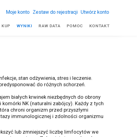
Moje konto
Zestaw do rejestracji
Utwórz konto
KUP
WYNIKI
RAW DATA
POMOC
KONTAKT
kcje, stan odżywienia, stres i leczenie.
ą predysponować do różnych schorzeń.
ajem białych krwinek niezbędnych do obrony
i komórki NK (naturalni zabójcy). Każdy z tych
która chroni organizm przed przyszłymi
stazy immunologicznej i zdolności organizmu
kszyć lub zmniejszyć liczbę limfocytów we