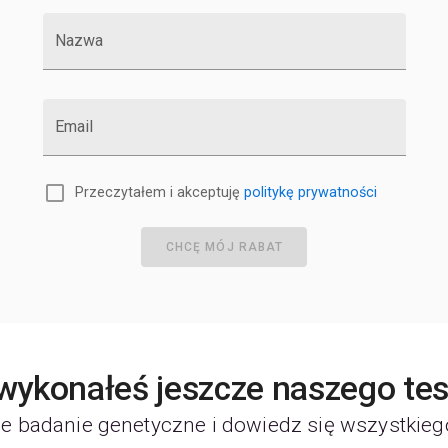
Z
F
Nazwa
F
F
G
G
Email
G
G
G
Przeczytałem i akceptuję
politykę prywatności
G
H
H
CHCĘ MÓJ RABAT
H
I
IL
I
I
 wykonałeś jeszcze naszego te
I
J
e badanie genetyczne i dowiedz się wszystkieg
K
K