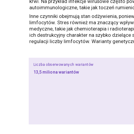
krwi. Na przykład infekcje wirusowe często p
autoimmunologiczne, takie jak toczeń rumieni
Inne czynniki obejmują stan odżywienia, poni
limfocytów. Stres również ma znaczący wpływ;
medyczne, takie jak chemioterapia i radiotera
ich destrukcyjny charakter na szybko dzieląc
regulacji liczby limfocytów. Warianty genetycz
Liczba obserwowanych wariantów
13,5 miliona wariantów