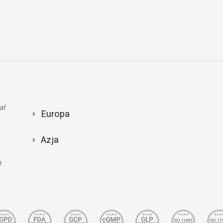
A
A
A
A
A
A
B
B
B
C
ał
S
Europa
C
S
Azja
S
S
n
S
S
S
S
S
S