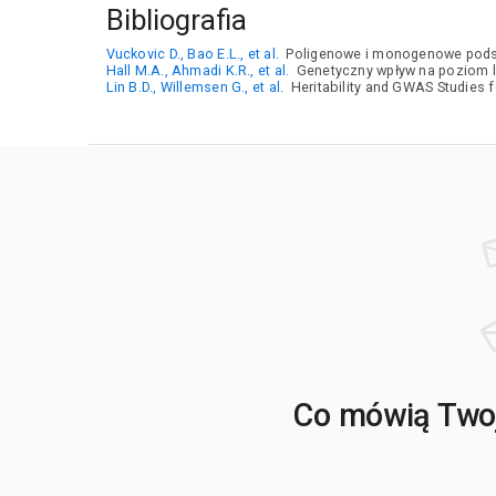
Bibliografia
Vuckovic D., Bao E.L., et al.
Poligenowe i monogenowe podstaw
Hall M.A., Ahmadi K.R., et al.
Genetyczny wpływ na poziom l
Lin B.D., Willemsen G., et al.
Heritability and GWAS Studies 
Co mówią Twoj