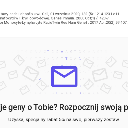
Z
C
y cech i chorób krwi. Cell, 01 września 2020, 182 (5): 1214-1231.e11.
C
imfocytów T krwi obwodowej. Genes Immun. 2000 Oct;1(7):423-7.
C
for Monocyte-Lymphocyte RatioTwin Res Hum Genet . 2017 Apr;20(2):97-107.
C
C
C
C
C
C
C
C
C
C
D
D
D
e geny o Tobie? Rozpocznij swoją po
E
E
Uzyskaj specjalny rabat 5% na swój pierwszy zestaw.
E