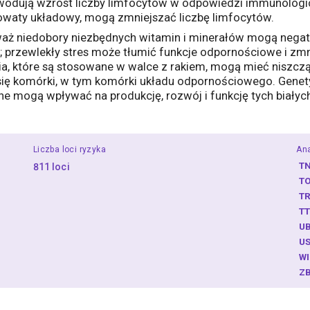
owodują wzrost liczby limfocytów w odpowiedzi immunologic
owaty układowy, mogą zmniejszać liczbę limfocytów.
eważ niedobory niezbędnych witamin i minerałów mogą nega
 przewlekły stres może tłumić funkcje odpornościowe i zmn
pia, które są stosowane w walce z rakiem, mogą mieć niszc
e się komórki, w tym komórki układu odpornościowego. Gen
ne mogą wpływać na produkcję, rozwój i funkcję tych białyc
Liczba loci ryzyka
An
T
811 loci
T
T
T
U
U
W
Z
Z
Z