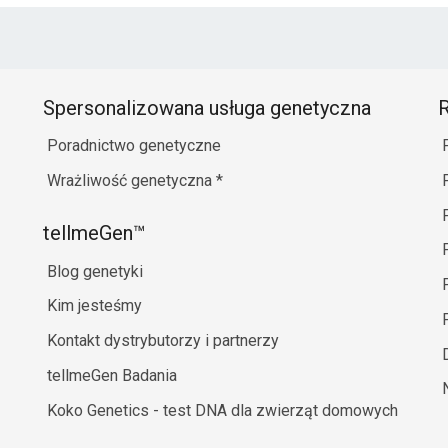
A
A
P
P
P
Spersonalizowana usługa genetyczna
R
P
P
Poradnictwo genetyczne
P
Wrażliwość genetyczna
*
P
P
tellmeGen™
R
R
Blog genetyki
R
R
Kim jesteśmy
R
Kontakt dystrybutorzy i partnerzy
R
R
tellmeGen Badania
R
S
Koko Genetics - test DNA dla zwierząt domowych
A