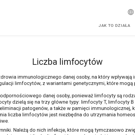
JAK TO DZIAŁA
Liczba limfocytów
drowia immunologicznego danej osoby, na który wpływają infe
gulacji limfocytów, z wariantami genetycznymi, które mog
 odpornościowego danej osoby, ponieważ limfocyty są rodz
ty dzielą się na trzy główne typy: limfocyty T, limfocyty B 
i eliminacji patogenów, a także w pamięci immunologicznej, 
nia liczba limfocytów jest niezbędna do utrzymania homeo
iwe.
niki. Należą do nich infekcje, które mogą tymczasowo zwię