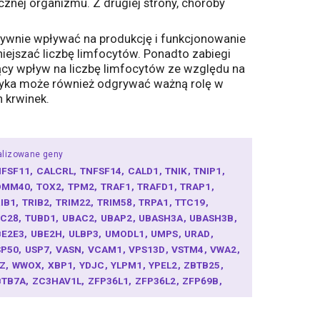
znej organizmu. Z drugiej strony, choroby
tywnie wpływać na produkcję i funkcjonowanie
iejszać liczbę limfocytów. Ponadto zabiegi
zący wpływ na liczbę limfocytów ze względu na
etyka może również odgrywać ważną rolę w
h krwinek.
alizowane geny
NFSF11
CALCRL
TNFSF14
CALD1
TNIK
TNIP1
OMM40
TOX2
TPM2
TRAF1
TRAFD1
TRAP1
RIB1
TRIB2
TRIM22
TRIM58
TRPA1
TTC19
TC28
TUBD1
UBAC2
UBAP2
UBASH3A
UBASH3B
BE2E3
UBE2H
ULBP3
UMODL1
UMPS
URAD
SP50
USP7
VASN
VCAM1
VPS13D
VSTM4
VWA2
IZ
WWOX
XBP1
YDJC
YLPM1
YPEL2
ZBTB25
BTB7A
ZC3HAV1L
ZFP36L1
ZFP36L2
ZFP69B
FPM1
ZFPM2
ZMYND15
ZNF217
ZNF322
NF391
ZNF608
ZNF638
ZNF644
ZNF648