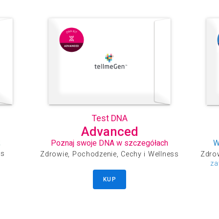
L
L
L
M
M
M
M
M
M
N
N
Test DNA
N
Advanced
O
k
Poznaj swoje DNA w szczegółach
W
O
ss
Zdrowie, Pochodzenie, Cechy i Wellness
Zdrow
P
za
P
KUP
P
P
A
A