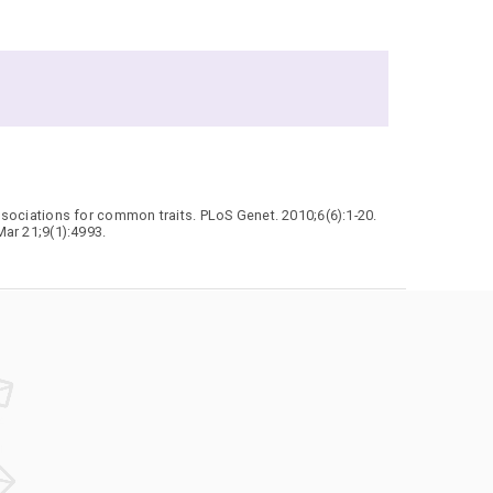
associations for common traits. PLoS Genet. 2010;6(6):1-20.
Mar 21;9(1):4993.