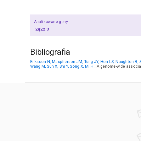
Analizowane geny
2q22.3
Bibliografia
Eriksson N, Macpherson JM, Tung JY, Hon LS, Naughton B, S
Wang M, Sun X, Shi Y, Song X, Mi H
. A genome-wide associat