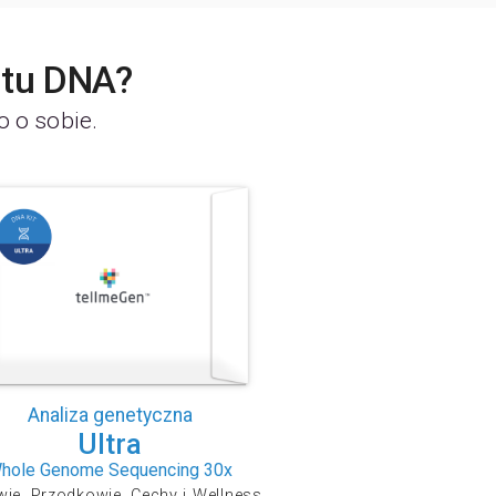
stu DNA?
o o sobie.
Analiza genetyczna
Ultra
hole Genome Sequencing 30x
ie, Przodkowie, Cechy i Wellness