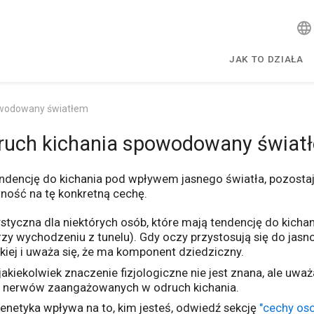
JAK TO DZIAŁA
owodowany światłem
ruch kichania spowodowany świat
endencję do kichania pod wpływem jasnego światła, pozostaj
ność na tę konkretną cechę.
ystyczna dla niektórych osób, które mają tendencję do kich
zy wychodzeniu z tunelu). Gdy oczy przystosują się do jasnoś
iej i uważa się, że ma komponent dziedziczny.
akiekolwiek znaczenie fizjologiczne nie jest znana, ale uw
ka nerwów zaangażowanych w odruch kichania.
genetyka wpływa na to, kim jesteś, odwiedź sekcję
"cechy os