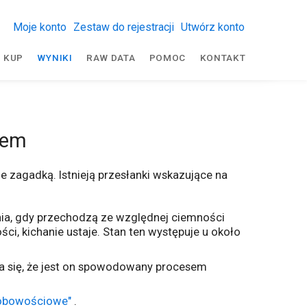
Moje konto
Zestaw do rejestracji
Utwórz konto
KUP
WYNIKI
RAW DATA
POMOC
KONTAKT
łem
e zagadką. Istnieją przesłanki wskazujące na
ania, gdy przechodzą ze względnej ciemności
ci, kichanie ustaje. Stan ten występuje u około
aża się, że jest on spowodowany procesem
obowościowe"
.