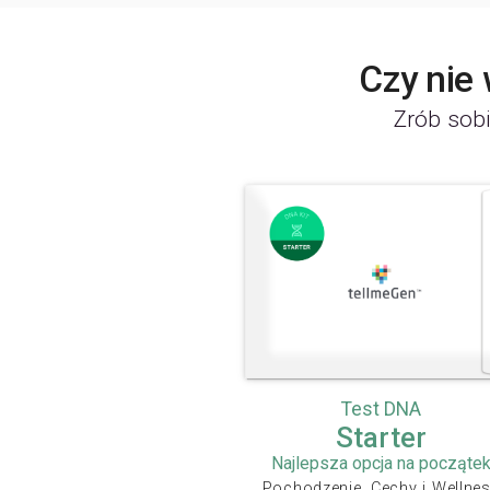
Czy nie
Zrób sobi
Test DNA
Starter
Najlepsza opcja na począte
Pochodzenie, Cechy i Wellne