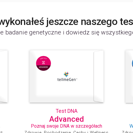
 wykonałeś jeszcze naszego te
e badanie genetyczne i dowiedz się wszystkieg
Test DNA
Advanced
k
Poznaj swoje DNA w szczegółach
W
ss
Zdrowie, Pochodzenie, Cechy i Wellness
Zdrow