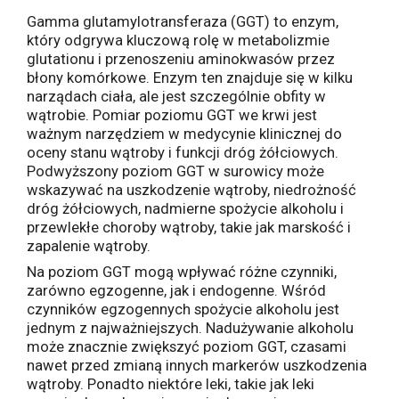
Gamma glutamylotransferaza (GGT) to enzym,
który odgrywa kluczową rolę w metabolizmie
glutationu i przenoszeniu aminokwasów przez
błony komórkowe. Enzym ten znajduje się w kilku
narządach ciała, ale jest szczególnie obfity w
wątrobie. Pomiar poziomu GGT we krwi jest
ważnym narzędziem w medycynie klinicznej do
oceny stanu wątroby i funkcji dróg żółciowych.
Podwyższony poziom GGT w surowicy może
wskazywać na uszkodzenie wątroby, niedrożność
dróg żółciowych, nadmierne spożycie alkoholu i
przewlekłe choroby wątroby, takie jak marskość i
zapalenie wątroby.
Na poziom GGT mogą wpływać różne czynniki,
zarówno egzogenne, jak i endogenne. Wśród
czynników egzogennych spożycie alkoholu jest
jednym z najważniejszych. Nadużywanie alkoholu
może znacznie zwiększyć poziom GGT, czasami
nawet przed zmianą innych markerów uszkodzenia
wątroby. Ponadto niektóre leki, takie jak leki