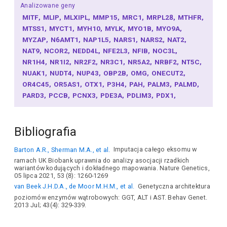
Analizowane geny
MITF
MLIP
MLXIPL
MMP15
MRC1
MRPL28
MTHFR
MTSS1
MYCT1
MYH10
MYLK
MYO1B
MYO9A
MYZAP
N6AMT1
NAP1L5
NARS1
NARS2
NAT2
NAT9
NCOR2
NEDD4L
NFE2L3
NFIB
NOC3L
NR1H4
NR1I2
NR2F2
NR3C1
NR5A2
NRBF2
NT5C
NUAK1
NUDT4
NUP43
OBP2B
OMG
ONECUT2
OR4C45
OR5AS1
OTX1
P3H4
PAH
PALM3
PALMD
PARD3
PCCB
PCNX3
PDE3A
PDLIM3
PDX1
PIK3AP1
PIK3R1
PINX1
PKD1
PKN2
PKN3
PLD6
PLLP
PMFBP1
POGLUT2
POLR2A
PPARG
Bibliografia
PPP1R15A
PPP1R21
PPP1R3B
PRKAB1
PRMT6
PROSER2
PROX1
PSRC1
PTBP1
PTPN3
PTTG1IP
Barton A.R., Sherman M.A., et al.
Imputacja całego eksomu w
PXMP4
QKI
RAI1
RASSF5
RBL2
RBMS3
RBPMS
ramach UK Biobank uprawnia do analizy asocjacji rzadkich
REEP3
REPS1
RFLNA
RHO
RHPN2
RIMKLA
RNF14
wariantów kodujących i dokładnego mapowania. Nature Genetics,
RNF146
RNF223
ROCK2
ROM1
RORC
RP1
05 lipca 2021, 53 (8): 1260-1269
RPGRIP1L
RPL21
RPL23
RPL31
RPL9
RSBN1L
van Beek J.H.D.A., de Moor M.H.M., et al.
Genetyczna architektura
RSPO3
S1PR2
SALL1
SBNO1
SCAMP1
SCGB1A1
poziomów enzymów wątrobowych: GGT, ALT i AST. Behav Genet.
2013 Jul; 43(4): 329-339.
SCNN1A
SDC1
SEC16B
SEMA6D
SENP7
SEPTIN9
SERPINA1
SERPINA2
SERTAD2
SETBP1
SETD6