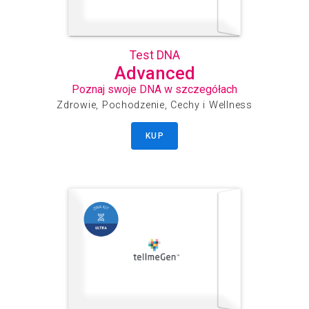
MAP3K1
MAP3K7
MARCHF7
MARCHF8
MARK3
MAT2A
MCFD2
MCL1
MED13
MEPE
Test DNA
Advanced
Poznaj swoje DNA w szczegółach
Zdrowie, Pochodzenie, Cechy i Wellness
KUP