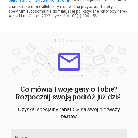
Senum SR, Li YSM, Benson KA, i in.
Warianty patogenne IFT140 o
charakterze monoallelicznym są ważną przyczyną fenotypu
spektrum autosomalnie dominującej polikstycznej choroby nerek.
Am J Hum Genet. 2022 styczeń 6.109(1):136-156.
Co mówią Twoje geny o Tobie?
Rozpocznij swoją podróż już dziś.
Uzyskaj specjalny rabat 5% na swój pierwszy
zestaw.
Nazwa