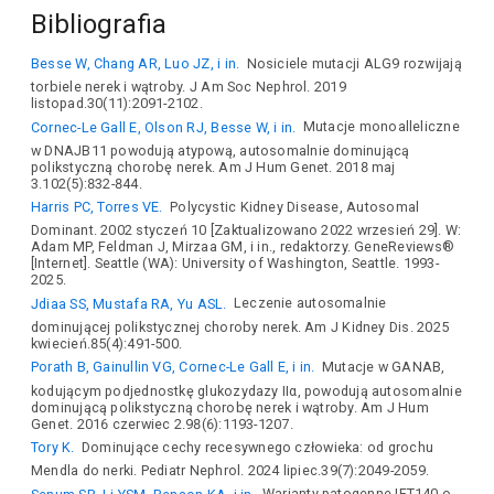
Bibliografia
Besse W, Chang AR, Luo JZ, i in.
Nosiciele mutacji ALG9 rozwijają
torbiele nerek i wątroby. J Am Soc Nephrol. 2019
listopad.30(11):2091-2102.
Cornec-Le Gall E, Olson RJ, Besse W, i in.
Mutacje monoalleliczne
w DNAJB11 powodują atypową, autosomalnie dominującą
polikstyczną chorobę nerek. Am J Hum Genet. 2018 maj
3.102(5):832-844.
Harris PC, Torres VE.
Polycystic Kidney Disease, Autosomal
Dominant. 2002 styczeń 10 [Zaktualizowano 2022 wrzesień 29]. W:
Adam MP, Feldman J, Mirzaa GM, i in., redaktorzy. GeneReviews®
[Internet]. Seattle (WA): University of Washington, Seattle. 1993-
2025.
Jdiaa SS, Mustafa RA, Yu ASL.
Leczenie autosomalnie
dominującej polikstycznej choroby nerek. Am J Kidney Dis. 2025
kwiecień.85(4):491-500.
Porath B, Gainullin VG, Cornec-Le Gall E, i in.
Mutacje w GANAB,
kodującym podjednostkę glukozydazy IIα, powodują autosomalnie
dominującą polikstyczną chorobę nerek i wątroby. Am J Hum
Genet. 2016 czerwiec 2.98(6):1193-1207.
Tory K.
Dominujące cechy recesywnego człowieka: od grochu
Mendla do nerki. Pediatr Nephrol. 2024 lipiec.39(7):2049-2059.