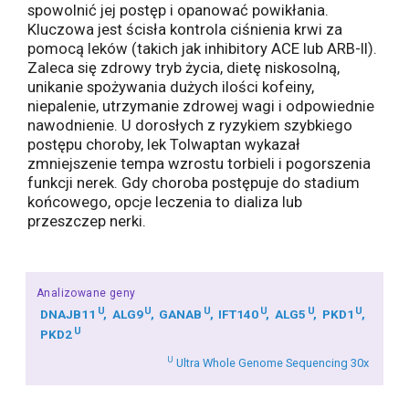
spowolnić jej postęp i opanować powikłania.
Kluczowa jest ścisła kontrola ciśnienia krwi za
pomocą leków (takich jak inhibitory ACE lub ARB-II).
Zaleca się zdrowy tryb życia, dietę niskosolną,
unikanie spożywania dużych ilości kofeiny,
niepalenie, utrzymanie zdrowej wagi i odpowiednie
nawodnienie. U dorosłych z ryzykiem szybkiego
postępu choroby, lek Tolwaptan wykazał
zmniejszenie tempa wzrostu torbieli i pogorszenia
funkcji nerek. Gdy choroba postępuje do stadium
końcowego, opcje leczenia to dializa lub
przeszczep nerki.
Analizowane geny
U
U
U
U
U
U
DNAJB11
ALG9
GANAB
IFT140
ALG5
PKD1
U
PKD2
U
Ultra Whole Genome Sequencing 30x