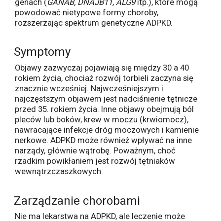
genach (
GANAB, DNAJB11, ALG9
itp.), które mogą
powodować nietypowe formy choroby,
rozszerzając spektrum genetyczne ADPKD.
Symptomy
Objawy zazwyczaj pojawiają się między 30 a 40
rokiem życia, chociaż rozwój torbieli zaczyna się
znacznie wcześniej. Najwcześniejszym i
najczęstszym objawem jest nadciśnienie tętnicze
przed 35. rokiem życia. Inne objawy obejmują ból
pleców lub boków, krew w moczu (krwiomocz),
nawracające infekcje dróg moczowych i kamienie
nerkowe. ADPKD może również wpływać na inne
narządy, głównie wątrobę. Poważnym, choć
rzadkim powikłaniem jest rozwój tętniaków
wewnątrzczaszkowych.
Zarządzanie chorobami
Nie ma lekarstwa na ADPKD, ale leczenie może