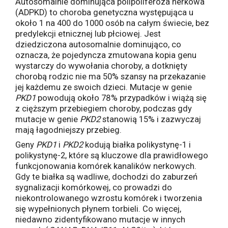
Autosomalnie dominująca polipoliferoza nerkowa
(ADPKD) to choroba genetyczna występująca u
około 1 na 400 do 1000 osób na całym świecie, bez
predylekcji etnicznej lub płciowej. Jest
dziedziczona autosomalnie dominująco, co
oznacza, że pojedyncza zmutowana kopia genu
wystarczy do wywołania choroby, a dotknięty
chorobą rodzic nie ma 50% szansy na przekazanie
jej każdemu ze swoich dzieci. Mutacje w genie
PKD1
powodują około 78% przypadków i wiążą się
z cięższym przebiegiem choroby, podczas gdy
mutacje w genie
PKD2
stanowią 15% i zazwyczaj
mają łagodniejszy przebieg.
Geny
PKD1
i
PKD2
kodują białka polikystynę-1 i
polikystynę-2, które są kluczowe dla prawidłowego
funkcjonowania komórek kanalików nerkowych.
Gdy te białka są wadliwe, dochodzi do zaburzeń
sygnalizacji komórkowej, co prowadzi do
niekontrolowanego wzrostu komórek i tworzenia
się wypełnionych płynem torbieli. Co więcej,
niedawno zidentyfikowano mutacje w innych