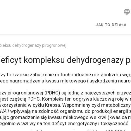
JAK TO DZIAŁA
mpleksu dehydrogenazy pirogronowej
deficyt kompleksu dehydrogenazy p
y to rzadkie zaburzenie mitochondrialne metabolizmu węg
nego nagromadzenia kwasu mlekowego i uszkodzenia neuro
y pirogronianowej (PDHC) są jedną z najczęstszych przyczy
 jest częścią PDHC. Kompleks ten odgrywa kluczową rolę w m
ykorzystania w cyklu Krebsa. Wspomniany cykl metaboliczny 
HA1
wpływają na zdolność organizmu do produkcji energii
odując gromadzenie się kwasu mlekowego we krwi (kwasica 
zególnie wrażliwy na ten deficyt energetyczny i toksyczność.