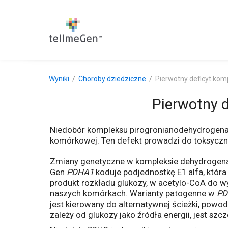
Wyniki
Choroby dziedziczne
Pierwotny deficyt ko
Pierwotny 
Niedobór kompleksu pirogronianodehydrogenaz
komórkowej. Ten defekt prowadzi do toksycz
Zmiany genetyczne w kompleksie dehydrogenaz
Gen
PDHA1
koduje podjednostkę E1 alfa, która
produkt rozkładu glukozy, w acetylo-CoA do w
naszych komórkach. Warianty patogenne w
PD
jest kierowany do alternatywnej ścieżki, pow
zależy od glukozy jako źródła energii, jest szc