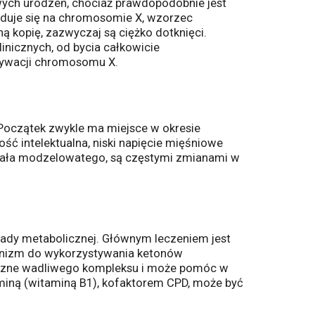
wych urodzeń, chociaż prawdopodobnie jest
duje się na chromosomie X, wzorzec
 kopię, zazwyczaj są ciężko dotknięci.
nicznych, od bycia całkowicie
tywacji chromosomu X.
 Początek zwykle ma miejsce w okresie
ć intelektualna, niski napięcie mięśniowe
a ciała modzelowatego, są częstymi zmianami w
lokady metabolicznej. Głównym leczeniem jest
anizm do wykorzystywania ketonów
oliczne wadliwego kompleksu i może pomóc w
ną (witaminą B1), kofaktorem CPD, może być