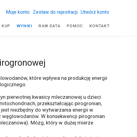
Moje konto
Zestaw do rejestracji
Utwórz konto
KUP
WYNIKI
RAW DATA
POMOC
KONTAKT
irogronowej
lowodanów, które wpływa na produkcję energii
logicznego.
n pierwotnej kwasicy mleczanowej u dzieci.
itochondriach, przekształcając pirogronian,
jest niezbędny do wytwarzania energii w
 z węglowodanów. W konsekwencji pirogronian
mleczanowa). Mózg, który w dużej mierze