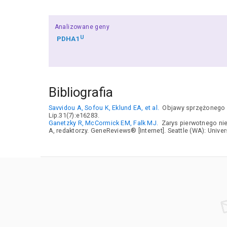
Analizowane geny
U
PDHA1
Bibliografia
Savvidou A, Sofou K, Eklund EA, et al.
Objawy sprzężonego z
Lip.31(7):e16283.
Ganetzky R, McCormick EM, Falk MJ.
Zarys pierwotnego ni
A, redaktorzy. GeneReviews® [Internet]. Seattle (WA): Unive