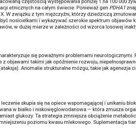
zacowaną częstością występowania poniżej 1 na 100 000 ży
acji etnicznych na całym świecie. Ponieważ gen
PDHA1
znaj
. W związku z tym mężczyźni, którzy dziedziczą zmutowaną
yć nosicielkami i wykazywać szerokie spektrum objawów kli
wów, w dużej mierze w zależności od wzorca losowej inak
j charakteryzuje się poważnymi problemami neurologicznymi.
objawami takimi jak opóźnienie rozwoju, niepełnosprawnoś
ą (ataksja). Anomalie strukturalne mózgu, takie jak agenezj
o leczenie skupia się na opiece wspomagającej i unikaniu b
kowana w białko i niskowęglowodanowa — która zmusza org
zamiast glukozy. Ta strategia zmniejsza obciążenie metab
niejszeniu poziomu kwasu mlekowego. Suplementacja tiami