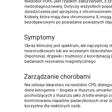
Niedobór PDHC jest rzadkim zaburzeniem, z s
niedodiagnozowany. Dotyczy wszystkich popul
dziedziczenia jest sprzężony z chromosomem X
Kobiety, które mają dwa chromosomy X, mogą b
bezobjawowymi po posiadanie poważnych obja
Symptomy
Obraz kliniczny jest spektrum, ale najczęście
noworodkowym lub we wczesnym dzieciństwie z 
(hipotonia), drgawki i trudności z koordynacj
badaniach rezonansu magnetycznego.
Zarządzanie chorobami
Nie istnieje lekarstwo na niedobór CPD, dlateg
dieta ketogenna — bogata w tłuszcze, umiar
pochodzących z tłuszczu jako źródła energii 
kontrolowaniu napadów padaczkowych oraz zm
korzystna dla niektórych osób.