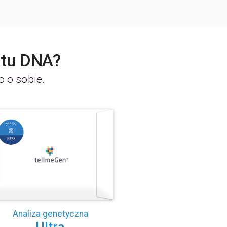
stu DNA?
o o sobie.
Analiza genetyczna
Ultra