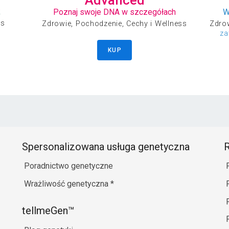
k
Poznaj swoje DNA w szczegółach
W
ss
Zdrowie, Pochodzenie, Cechy i Wellness
Zdrow
za
KUP
Spersonalizowana usługa genetyczna
R
Poradnictwo genetyczne
Wrażliwość genetyczna
*
tellmeGen™