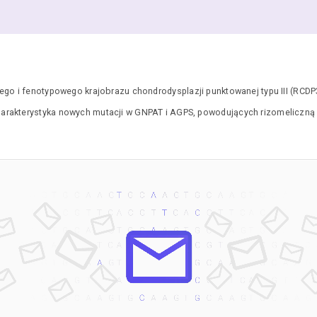
o i fenotypowego krajobrazu chondrodysplazji punktowanej typu III (RCDP3
arakterystyka nowych mutacji w GNPAT i AGPS, powodujących rizomeliczną 