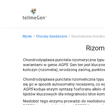
Wyniki
Choroby dziedziczne
Rizomeliczna chondro
Rizom
Chondrodysplasia punctata rizomeryczna typ
wariantami w genie
AGPS
. Gen ten jest klucz
kończyn (rizomelia), wrodzoną zaćmą, punkto
Chondrodysplasia punctata rizomieliczna typu
się go w sposób autosomalny recesywny, co 
AGPS
koduje enzym syntazę fosforanu alkilo-d
lipidów kluczowych dla integralności błon ko
Niedobór tego enzymu prowadzi do niedoboru p