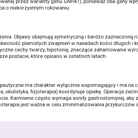
owanej przez warianty genu
GNPAT
), ponieważ oba geny wpły
oba o niekorzystnym rokowaniu.
rodzenia. Objawy obejmują symetryczną i bardzo zaznaczoną ri
ecność plamistych zwapnień w nasadach kości długich i k
tyczne cechy twarzy, hipotonię, znaczące zahamowanie wzr
ze postacie, które opisano w ostatnich latach.
rapeutyczne ma charakter wyłącznie wspomagający i ma na ce
ia, okulistyka, fizjoterapia) koordynuje opiekę. Operacja za
pocie. Karmienie często wymaga sondy gastrostomijnej, aby 
joterapia jest ważna w celu zminimalizowania przykurczów