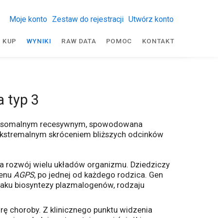
Moje konto
Zestaw do rejestracji
Utwórz konto
KUP
WYNIKI
RAW DATA
POMOC
KONTAKT
 typ 3
autosomalnym recesywnym, spowodowana
 ekstremalnym skróceniem bliższych odcinków
a rozwój wielu układów organizmu. Dziedziczy
genu
AGPS
, po jednej od każdego rodzica. Gen
zlaku biosyntezy plazmalogenów, rodzaju
ę choroby. Z klinicznego punktu widzenia