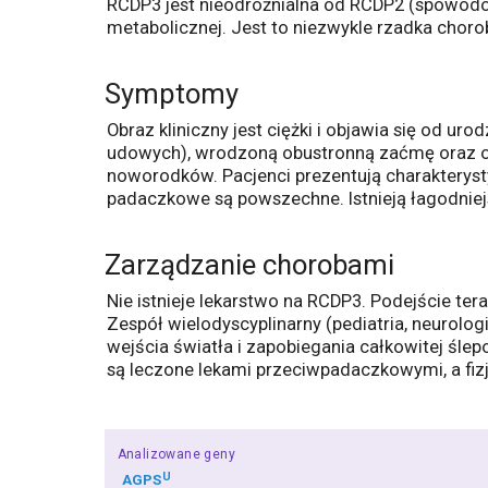
RCDP3 jest nieodróżnialna od RCDP2 (spowod
metabolicznej. Jest to niezwykle rzadka chor
Symptomy
Obraz kliniczny jest ciężki i objawia się od u
udowych), wrodzoną obustronną zaćmę oraz ob
noworodków. Pacjenci prezentują charakterys
padaczkowe są powszechne. Istnieją łagodniejs
Zarządzanie chorobami
Nie istnieje lekarstwo na RCDP3. Podejście te
Zespół wielodyscyplinarny (pediatria, neurolog
wejścia światła i zapobiegania całkowitej śle
są leczone lekami przeciwpadaczkowymi, a fiz
Analizowane geny
U
AGPS