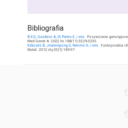
Bibliografia
İli EG, Gezdirici A, Di Pietro E, i inni.
Poszerzenie genotypoweg
Med Genet A. 2022 lis.188(11):3229-3235.
Itzkovitz B, Jiralerspong S, Nimmo G, i inni.
Funkcjonalna ch
Mutat. 2012 sty.33(1):189-97.