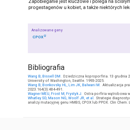
Zapobieganie jest kluczowe i polega na ścisł
progestagenów u kobiet, a także niektórych leków
Analizowane geny
U
CPOX
Bibliografia
Wang B, Bissell DM.
Dziedziczna koproporfiria. 13 grudnia 
University of Washington, Seattle. 1993-2025.
Wang B, Bonkovsky HL, Lim JK, Balwani M.
Aktualizacja pra
2023.164(3):484-491.
Wagner MEU, Frost M, Frystyk J.
Ostra porfiria wątrobowa w 
Whatley SD, Mason NG, Woolf JR, et al.
Strategie diagnosty
analizy mutacyjnej genu HMBS, CPOX lub PPOX. Clin Chem. L