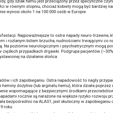
edy, gdy szlak hemu jest przeciążony przez specyficzne czynni
łci w równym stopniu, chociaż kobiety mogą być bardziej n
nie wynosi około 1 na 100 000 osób w Europie.
stacji. Najpoważniejsze to ostre napady neuro-trzewne, któ
lnym i rozlanym bólem brzucha, nudnościami trwającymi co n
ą. Na poziomie neurologicznym i psychiatrycznym mogą powo
 w ciężkich przypadkach drgawki. Podgrupa pacjentów (~30%
ystawionej na działanie słońca.
padów i ich zapobieganiu. Ostra napadowość to nagły przy
ie heminy dożylnie (lub arginatu hemu), która działa poprze
zenie wspomagające z bezpiecznymi środkami przeciwbólo
apadami rocznie są narażone na większe ryzyko rozwoju p
działa bezpośrednio na ALAS1, jest skuteczny w zapobieganiu
9 roku.