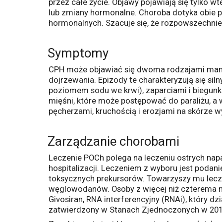
przez całe życie. Objawy pojawiają się tylko wt
lub zmiany hormonalne. Choroba dotyka obie p
hormonalnych. Szacuje się, że rozpowszechnie
Symptomy
CPH może objawiać się dwoma rodzajami manife
dojrzewania. Epizody te charakteryzują się si
poziomem sodu we krwi), zaparciami i biegunk
mięśni, które może postępować do paraliżu, a
pęcherzami, kruchością i erozjami na skórze w
Zarządzanie chorobami
Leczenie POCh polega na leczeniu ostrych na
hospitalizacji. Leczeniem z wyboru jest podan
toksycznych prekursorów. Towarzyszy mu lec
węglowodanów. Osoby z więcej niż czterema n
Givosiran, RNA interferencyjny (RNAi), który 
zatwierdzony w Stanach Zjednoczonych w 201