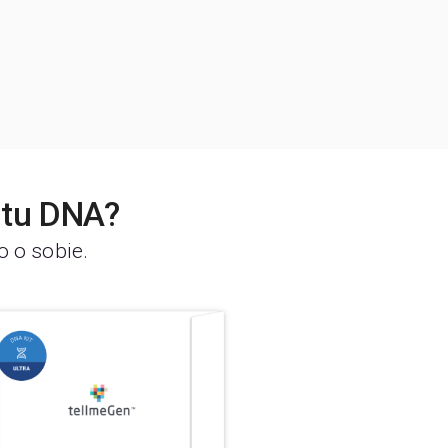
stu DNA?
o o sobie.