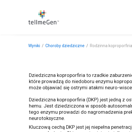
Wyniki
Choroby dziedziczne
Rodzinna koproporfiri
Dziedziczna koproporfiria to rzadkie zaburze
które prowadzą do niedoboru enzymu koproporf
może objawiać się ostrymi atakmi neuro-wisce
Dziedziczna koproporfiria (DKP) jest jedną z
hemu. Jest dziedziczona w sposób autosoma
tego enzymu prowadzi do nagromadzenia prekur
neurotoksyczne.
Kluczową cechą DKP jest jej niepełna penetra