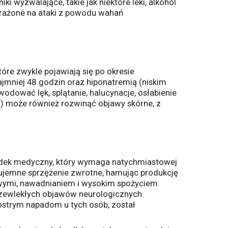
ki wyzwalające, takie jak niektóre leki, alkohol
arażone na ataki z powodu wahań
re zwykle pojawiają się po okresie
ajmniej 48 godzin oraz hiponatremią (niskim
dować lęk, splątanie, halucynacje, osłabienie
) może również rozwinąć objawy skórne, z
padek medyczny, który wymaga natychmiastowej
z ujemne sprzężenie zwrotne, hamując produkcję
wymi, nawadnianiem i wysokim spożyciem
rzewlekłych objawów neurologicznych.
 ostrym napadom u tych osób, został