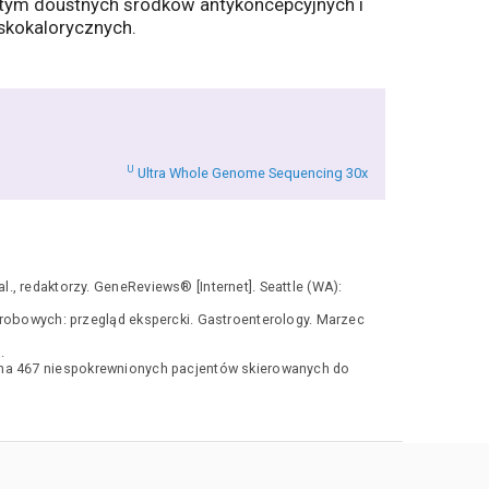
w tym doustnych środków antykoncepcyjnych i
niskokalorycznych.
U
Ultra Whole Genome Sequencing 30x
., redaktorzy. GeneReviews® [Internet]. Seattle (WA):
ątrobowych: przegląd ekspercki. Gastroenterology. Marzec
.
ywna 467 niespokrewnionych pacjentów skierowanych do