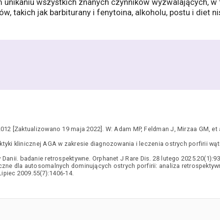
ym unikaniu wszystkich znanych czynników wyzwalających, 
, takich jak barbiturany i fenytoina, alkoholu, postu i diet 
2012 [Zaktualizowano 19 maja 2022]. W: Adam MP, Feldman J, Mirzaa GM, et al
ktyki klinicznej AGA w zakresie diagnozowania i leczenia ostrych porfirii w
Danii. badanie retrospektywne. Orphanet J Rare Dis. 28 lutego 2025.20(1):93
czne dla autosomalnych dominujących ostrych porfirii: analiza retrospekt
ipiec 2009.55(7):1406-14.