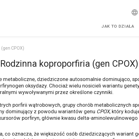
JAK TO DZIAŁA
a (gen CPOX)
Rodzinna koproporfiria (gen CPOX)
nie metaboliczne, dziedziczone autosomalnie dominująco, 
irynogen oksydazy. Chociaż wielu nosicieli wariantu genet
ralnymi wywoływanymi przez określone czynniki.
 ostrych porfirii wątrobowych, grupy chorób metabolicznych
lny dominujący z powodu wariantów genu
CPOX
, który kodu
sorów porfiryn, głównie kwasu delta-aminolewulinowego (A
cja, co oznacza, że ​​większość osób dziedziczących warian