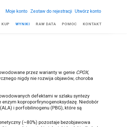
Moje konto
Zestaw do rejestracji
Utwórz konto
KUP
WYNIKI
RAW DATA
POMOC
KONTAKT
spowodowane przez warianty w genie
CPOX
,
ycznego nigdy nie rozwija objawów, choroba
 spowodowanych defektami w szlaku syntezy
je enzym koproporfirynogenoksydazę. Niedobór
LA) i porfobilinogenu (PBG), które są
t genetyczny (~80%) pozostaje bezobjawowa