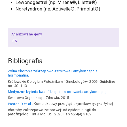
Lewonogestrel (np. Mirena®, Liletta®)
Noretyndron (np. Activelle®, Primolut®)
Analizowane geny
F5
Bibliografia
Żylna choroba zakrzepowo-zatorowa i antykoncepcja
hormonalna.
Królewskie Kolegium Położników i Ginekologów; 2006. Guideline
no. 40: 1-13.
Medyczne kryteria kwalifikacji do stosowania antykoncepcji.
Światowa Organizacja Zdrowia; 2015.
Pastori D et al
. Kompleksowy przegląd czynników ryzyka żylnej
choroby zakrzepowo-zatorowej: od epidemiologii do
patofizjologii. Int J Mol Sci. 2023 Feb 5;24(4):3169.