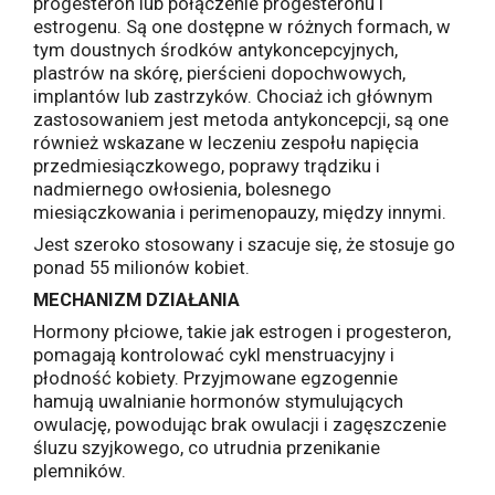
progesteron lub połączenie progesteronu i
estrogenu. Są one dostępne w różnych formach, w
tym doustnych środków antykoncepcyjnych,
plastrów na skórę, pierścieni dopochwowych,
implantów lub zastrzyków. Chociaż ich głównym
zastosowaniem jest metoda antykoncepcji, są one
również wskazane w leczeniu zespołu napięcia
przedmiesiączkowego, poprawy trądziku i
nadmiernego owłosienia, bolesnego
miesiączkowania i perimenopauzy, między innymi.
Jest szeroko stosowany i szacuje się, że stosuje go
ponad 55 milionów kobiet.
MECHANIZM DZIAŁANIA
Hormony płciowe, takie jak estrogen i progesteron,
pomagają kontrolować cykl menstruacyjny i
płodność kobiety. Przyjmowane egzogennie
hamują uwalnianie hormonów stymulujących
owulację, powodując brak owulacji i zagęszczenie
śluzu szyjkowego, co utrudnia przenikanie
plemników.