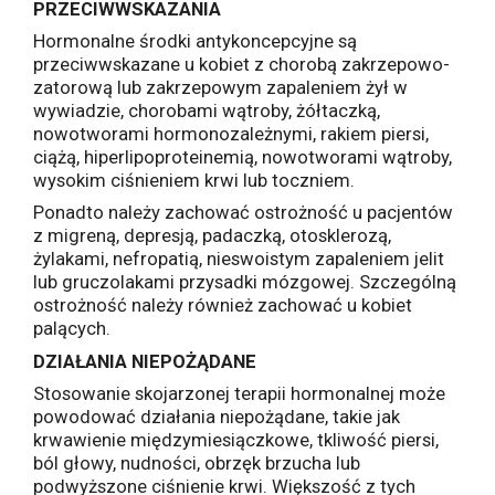
PRZECIWWSKAZANIA
Hormonalne środki antykoncepcyjne są
przeciwwskazane u kobiet z chorobą zakrzepowo-
zatorową lub zakrzepowym zapaleniem żył w
wywiadzie, chorobami wątroby, żółtaczką,
nowotworami hormonozależnymi, rakiem piersi,
ciążą, hiperlipoproteinemią, nowotworami wątroby,
wysokim ciśnieniem krwi lub toczniem.
Ponadto należy zachować ostrożność u pacjentów
z migreną, depresją, padaczką, otosklerozą,
żylakami, nefropatią, nieswoistym zapaleniem jelit
lub gruczolakami przysadki mózgowej. Szczególną
ostrożność należy również zachować u kobiet
palących.
DZIAŁANIA NIEPOŻĄDANE
Stosowanie skojarzonej terapii hormonalnej może
powodować działania niepożądane, takie jak
krwawienie międzymiesiączkowe, tkliwość piersi,
ból głowy, nudności, obrzęk brzucha lub
podwyższone ciśnienie krwi. Większość z tych