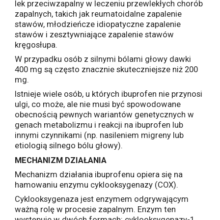
lek przeciwzapalny w leczeniu przewlekłych chorób
zapalnych, takich jak reumatoidalne zapalenie
stawów, młodzieńcze idiopatyczne zapalenie
stawów i zesztywniające zapalenie stawów
kręgosłupa.
W przypadku osób z silnymi bólami głowy dawki
400 mg są często znacznie skuteczniejsze niż 200
mg.
Istnieje wiele osób, u których ibuprofen nie przynosi
ulgi, co może, ale nie musi być spowodowane
obecnością pewnych wariantów genetycznych w
genach metabolizmu i reakcji na ibuprofen lub
innymi czynnikami (np. nasileniem migreny lub
etiologią silnego bólu głowy).
MECHANIZM DZIAŁANIA
Mechanizm działania ibuprofenu opiera się na
hamowaniu enzymu cyklooksygenazy (COX).
Cyklooksygenaza jest enzymem odgrywającym
ważną rolę w procesie zapalnym. Enzym ten
występuje w dwóch formach: cyklooksygenazy-1