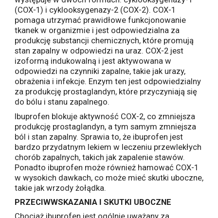
(COX-1) i cyklooksygenazy-2 (COX-2). COX-1
pomaga utrzymać prawidłowe funkcjonowanie
tkanek w organizmie i jest odpowiedzialna za
produkcję substancji chemicznych, które promują
stan zapalny w odpowiedzi na uraz. COX-2 jest
izoformą indukowalną i jest aktywowana w
odpowiedzi na czynniki zapalne, takie jak urazy,
obrażenia i infekcje. Enzym ten jest odpowiedzialny
za produkcję prostaglandyn, które przyczyniają się
do bólu i stanu zapalnego.
Ibuprofen blokuje aktywność COX-2, co zmniejsza
produkcję prostaglandyn, a tym samym zmniejsza
ból i stan zapalny. Sprawia to, że ibuprofen jest
bardzo przydatnym lekiem w leczeniu przewlekłych
chorób zapalnych, takich jak zapalenie stawów.
Ponadto ibuprofen może również hamować COX-1
w wysokich dawkach, co może mieć skutki uboczne,
takie jak wrzody żołądka.
PRZECIWWSKAZANIA I SKUTKI UBOCZNE
Chociaż ibuprofen jest ogólnie uważany za