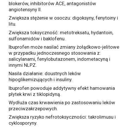
blokerów, inhibitorów ACE, antagonistów
angiotensyny II.
Zwiększa stężenie w osoczu: digoksyny, fenytoiny i
litu.
Zwiększa toksyczność: metotreksatu, hydantoin,
sulfonamidów i baklofenu.
Ibuprofen może nasilać zmiany żołądkowo-jelitowe
w przypadku jednoczesnego stosowania z:
salicylanami, fenylobutazonem, indometacyną i
innymi NLPZ.
Nasila działanie: doustnych leków
hipoglikemizujących i insuliny.
Ibuprofen powoduje addytywny efekt hamowania
płytek krwi z tiklopidyną.
Wydłuża czas krwawienia po zastosowaniu leków
przeciwzakrzepowych.
Zwiększa ryzyko nefrotoksyczności: takrolimusu i
cyklosporyny.