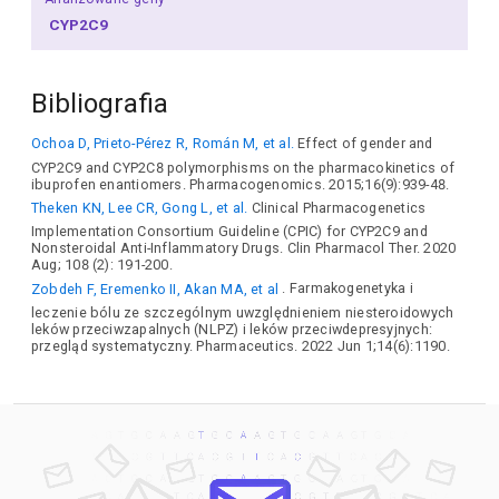
CYP2C9
Bibliografia
Ochoa D, Prieto-Pérez R, Román M, et al.
Effect of gender and
CYP2C9 and CYP2C8 polymorphisms on the pharmacokinetics of
ibuprofen enantiomers. Pharmacogenomics. 2015;16(9):939-48.
Theken KN, Lee CR, Gong L, et al.
Clinical Pharmacogenetics
Implementation Consortium Guideline (CPIC) for CYP2C9 and
Nonsteroidal Anti-Inflammatory Drugs. Clin Pharmacol Ther. 2020
Aug; 108 (2): 191-200.
Zobdeh F, Eremenko II, Akan MA, et al
. Farmakogenetyka i
leczenie bólu ze szczególnym uwzględnieniem niesteroidowych
leków przeciwzapalnych (NLPZ) i leków przeciwdepresyjnych:
przegląd systematyczny. Pharmaceutics. 2022 Jun 1;14(6):1190.