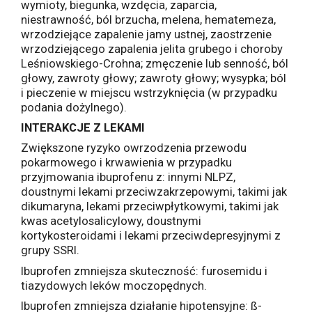
wymioty, biegunka, wzdęcia, zaparcia,
niestrawność, ból brzucha, melena, hematemeza,
wrzodziejące zapalenie jamy ustnej, zaostrzenie
wrzodziejącego zapalenia jelita grubego i choroby
Leśniowskiego-Crohna; zmęczenie lub senność, ból
głowy, zawroty głowy; zawroty głowy; wysypka; ból
i pieczenie w miejscu wstrzyknięcia (w przypadku
podania dożylnego).
INTERAKCJE Z LEKAMI
Zwiększone ryzyko owrzodzenia przewodu
pokarmowego i krwawienia w przypadku
przyjmowania ibuprofenu z: innymi NLPZ,
doustnymi lekami przeciwzakrzepowymi, takimi jak
dikumaryna, lekami przeciwpłytkowymi, takimi jak
kwas acetylosalicylowy, doustnymi
kortykosteroidami i lekami przeciwdepresyjnymi z
grupy SSRI.
Ibuprofen zmniejsza skuteczność: furosemidu i
tiazydowych leków moczopędnych.
Ibuprofen zmniejsza działanie hipotensyjne: ß-