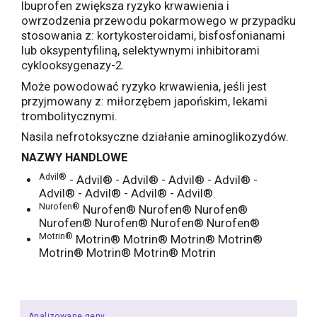
Ibuprofen zwiększa ryzyko krwawienia i
owrzodzenia przewodu pokarmowego w przypadku
stosowania z: kortykosteroidami, bisfosfonianami
lub oksypentyfiliną, selektywnymi inhibitorami
cyklooksygenazy-2.
Może powodować ryzyko krwawienia, jeśli jest
przyjmowany z: miłorzębem japońskim, lekami
trombolitycznymi.
Nasila nefrotoksyczne działanie aminoglikozydów.
NAZWY HANDLOWE
Advil®
- Advil® - Advil® - Advil® - Advil® -
Advil® - Advil® - Advil® - Advil®.
Nurofen®
Nurofen® Nurofen® Nurofen®
Nurofen® Nurofen® Nurofen® Nurofen®
Motrin®
Motrin® Motrin® Motrin® Motrin®
Motrin® Motrin® Motrin® Motrin
Analizowane geny