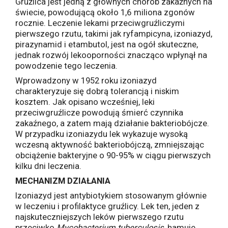
Gruźlica jest jedną z głównych chorób zakaźnych na
świecie, powodującą około 1,6 miliona zgonów
rocznie. Leczenie lekami przeciwgruźliczymi
pierwszego rzutu, takimi jak ryfampicyna, izoniazyd,
pirazynamid i etambutol, jest na ogół skuteczne,
jednak rozwój lekooporności znacząco wpłynął na
powodzenie tego leczenia.
Wprowadzony w 1952 roku izoniazyd
charakteryzuje się dobrą tolerancją i niskim
kosztem. Jak opisano wcześniej, leki
przeciwgruźlicze powodują śmierć czynnika
zakaźnego, a zatem mają działanie bakteriobójcze.
W przypadku izoniazydu lek wykazuje wysoką
wczesną aktywność bakteriobójczą, zmniejszając
obciążenie bakteryjne o 90-95% w ciągu pierwszych
kilku dni leczenia.
MECHANIZM DZIAŁANIA
Izoniazyd jest antybiotykiem stosowanym głównie
w leczeniu i profilaktyce gruźlicy. Lek ten, jeden z
najskuteczniejszych leków pierwszego rzutu
przeciwko
Mycobacterium tuberculosis
, hamuje