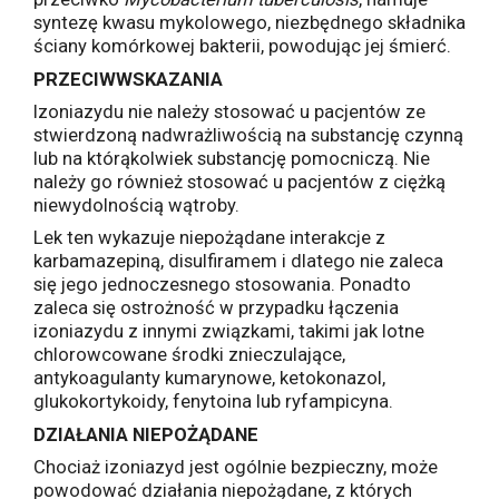
syntezę kwasu mykolowego, niezbędnego składnika
ściany komórkowej bakterii, powodując jej śmierć.
PRZECIWWSKAZANIA
Izoniazydu nie należy stosować u pacjentów ze
stwierdzoną nadwrażliwością na substancję czynną
lub na którąkolwiek substancję pomocniczą. Nie
należy go również stosować u pacjentów z ciężką
niewydolnością wątroby.
Lek ten wykazuje niepożądane interakcje z
karbamazepiną, disulfiramem i dlatego nie zaleca
się jego jednoczesnego stosowania. Ponadto
zaleca się ostrożność w przypadku łączenia
izoniazydu z innymi związkami, takimi jak lotne
chlorowcowane środki znieczulające,
antykoagulanty kumarynowe, ketokonazol,
glukokortykoidy, fenytoina lub ryfampicyna.
DZIAŁANIA NIEPOŻĄDANE
Chociaż izoniazyd jest ogólnie bezpieczny, może
powodować działania niepożądane, z których