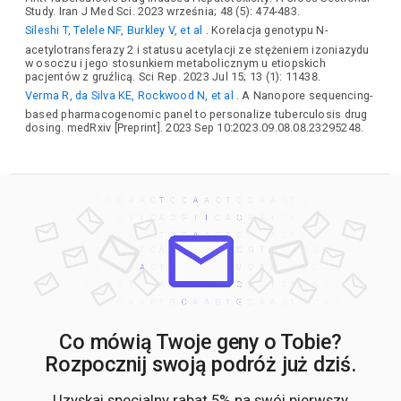
Study. Iran J Med Sci. 2023 września; 48 (5): 474-483.
Sileshi T, Telele NF, Burkley V, et al
. Korelacja genotypu N-
acetylotransferazy 2 i statusu acetylacji ze stężeniem izoniazydu
w osoczu i jego stosunkiem metabolicznym u etiopskich
pacjentów z gruźlicą. Sci Rep. 2023 Jul 15; 13 (1): 11438.
Verma R, da Silva KE, Rockwood N, et al
. A Nanopore sequencing-
based pharmacogenomic panel to personalize tuberculosis drug
dosing. medRxiv [Preprint]. 2023 Sep 10:2023.09.08.08.23295248.
Co mówią Twoje geny o Tobie?
Rozpocznij swoją podróż już dziś.
Uzyskaj specjalny rabat 5% na swój pierwszy