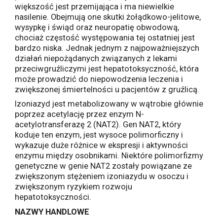
większość jest przemijająca i ma niewielkie
nasilenie. Obejmują one skutki żołądkowo-jelitowe,
wysypkę i świąd oraz neuropatię obwodową,
chociaż częstość występowania tej ostatniej jest
bardzo niska. Jednak jednym z najpoważniejszych
działań niepożądanych związanych z lekami
przeciwgruźliczymi jest hepatotoksyczność, która
może prowadzić do niepowodzenia leczenia i
zwiększonej śmiertelności u pacjentów z gruźlicą.
Izoniazyd jest metabolizowany w wątrobie głównie
poprzez acetylację przez enzym N-
acetylotransferazę 2 (NAT2). Gen NAT2, który
koduje ten enzym, jest wysoce polimorficzny i
wykazuje duże różnice w ekspresji i aktywności
enzymu między osobnikami. Niektóre polimorfizmy
genetyczne w genie NAT2 zostały powiązane ze
zwiększonym stężeniem izoniazydu w osoczu i
zwiększonym ryzykiem rozwoju
hepatotoksyczności.
NAZWY HANDLOWE