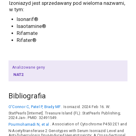
Izoniazyd jest sprzedawany pod wieloma nazwami,
w tym:
Isonarif®
Isaotamine®
Rifamate
Rifater®
Analizowane geny
NAT2
Bibliografia
O'Connor C, Patel P, Brady MF.
Isoniazid. 2024 Feb 16. W:
StatPearls [Internet]. Treasure Island (FL): StatPearls Publishing;
2024 Jan-. PMID: 32491549.
Pourmohamadi N, et al
. Association of Cytochrome P450 2E1 and
N-Acetyltransferase 2 Genotypes with Serum Isoniazid Level and
Anti-Tuberculosis Drug-Induced Hepatotoxicity: A Cross-Sectional