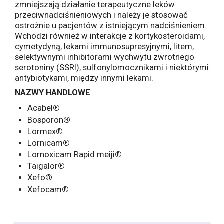
zmniejszają działanie terapeutyczne leków
przeciwnadciśnieniowych i należy je stosować
ostrożnie u pacjentów z istniejącym nadciśnieniem.
Wchodzi również w interakcje z kortykosteroidami,
cymetydyną, lekami immunosupresyjnymi, litem,
selektywnymi inhibitorami wychwytu zwrotnego
serotoniny (SSRI), sulfonylomocznikami i niektórymi
antybiotykami, między innymi lekami.
NAZWY HANDLOWE
Acabel
®
Bosporon
®
Lormex
®
Lornicam
®
Lornoxicam Rapid meiji
®
Taigalor
®
Xefo
®
Xefocam
®