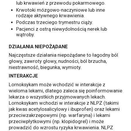
lub krwawień z przewodu pokarmowego.
Krwotoki mózgowo-naczyniowe lub inne
rodzaje aktywnego krwawienia.
Podczas trzeciego trymestru ciąży.
Pacjenci z ostrą niewydolnością nerek lub
wątroby.
DZIAŁANIA NIEPOŻĄDANE
Najczęstsze działania niepożądane to łagodny ból
głowy, zawroty głowy, nudności, ból brzucha,
niestrawność, biegunka, wymioty.
INTERAKCJE
Lornoksykam może wchodzić w interakcje z
wieloma lekami, dlatego zaleca się poinformowanie
lekarza o wszystkich przyjmowanych lekach.
Lornoksykam wchodzi w interakcje z NLPZ (takimi
jak kwas acetylosalicylowy i ibuprofen) oraz lekami
przeciwzakrzepowymi (np. warfaryna) i lekami
przeciwpłytkowymi (np. klopidogrel) i może
prowadzić do wzrostu ryzyka krwawienia. NLPZ