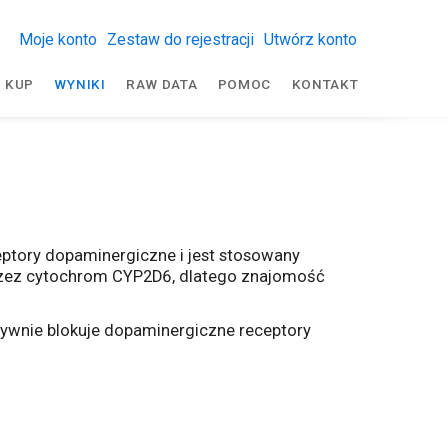
Moje konto
Zestaw do rejestracji
Utwórz konto
KUP
WYNIKI
RAW DATA
POMOC
KONTAKT
eptory dopaminergiczne i jest stosowany
rzez cytochrom CYP2D6, dlatego znajomość
ktywnie blokuje dopaminergiczne receptory