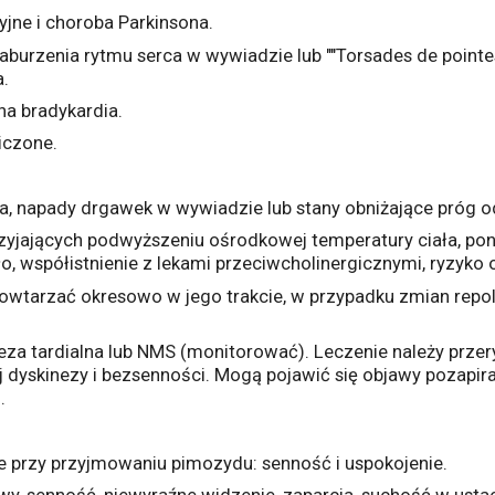
yjne i choroba Parkinsona.
burzenia rytmu serca w wywiadzie lub ""Torsades de pointes
.
na bradykardia.
iczone.
a, napady drgawek w wywiadzie lub stany obniżające próg 
yjających podwyższeniu ośrodkowej temperatury ciała, pon
ło, współistnienie z lekami przeciwcholinergicznymi, ryzyko
tarzać okresowo w jego trakcie, w przypadku zmian repolary
ineza tardialna lub NMS (monitorować). Leczenie należy prze
j dyskinezy i bezsenności. Mogą pojawić się objawy pozapi
.
e przy przyjmowaniu pimozydu: senność i uspokojenie.