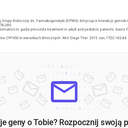
j Grupy Roboczej ds. Farmakogenetyki (DPWG) dotyczące interakcji gen-lek
78-285.
ormation to guide pimozide treatment in adult and pediatric patients: basis 
.
ów CYP450 w warunkach klinicznych. Mol Diagn Ther. 2013 Jun;17(3):165-84.
e geny o Tobie? Rozpocznij swoją po