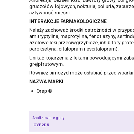
Anoreksja, bezsenność, zawroty głowy, ból gło
gruczołów łojowych, nokturia, poliuria, zaburze
sztywność mięśni.
INTERAKCJE FARMAKOLOGICZNE
Należy zachować środki ostrożności w przypadku
amitryptylina, maprotylina, fenotiazyny, sertind
azolowe leki przeciwgrzybicze, inhibitory protea
paroksetyna, citalopram i escitalopram).
Unikać kojarzenia z lekami powodującymi zabu
grejpfrutowym.
Również pimozyd może osłabiać przeciwparkin
NAZWA MARKI
Orap ®
Analizowane geny
CYP2D6