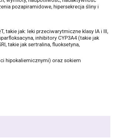
ach, wymioty, nadpotliwość, nadaktywność
rzenia pozapiramidowe, hipersekrecja śliny i
ie jak: leki przeciwarytmiczne klasy IA i III,
sparfloksacyna, inhibitory CYP3A4 (takie jak
, takie jak sertralina, fluoksetyna,
ci hipokaliemicznymi) oraz sokiem