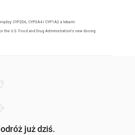
 między CYP2D6, CYP3A4 i CYP1A2 a lekami
for the U.S. Food and Drug Administration's new dosing
dróż już dziś.