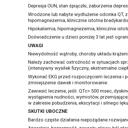
Depresja OUN, stan śpiączki, zaburzenia depres
Wrodzone lub nabyte wydłużenie odcinka QT, za
hipomagnezemia, klinicznie istotna bradykardia
Hipokaliemia, hipomagnezemia, klinicznie istot
Doświadczenie u dzieci poniżej 3 lat jest ogran
UWAGI
Niewydolność wątroby, choroby układu krążeni
Należy zachować ostrożność w sytuacjach sprz
(intensywny wysiłek fizyczny, ekstremalne ciep
Wykonać EKG przed rozpoczęciem leczenia i pow
zmniejszenie dawek i monitorowanie.
Zawiesić leczenie, jeśli: QTc> 500 msec, dysk
wystąpienia nudności, wymiotów, przemijające
w zakresie pobudzenia, ekscytacji i silnego lęku
SKUTKI UBOCZNE
Bardzo częste działania niepożądane rozwijan