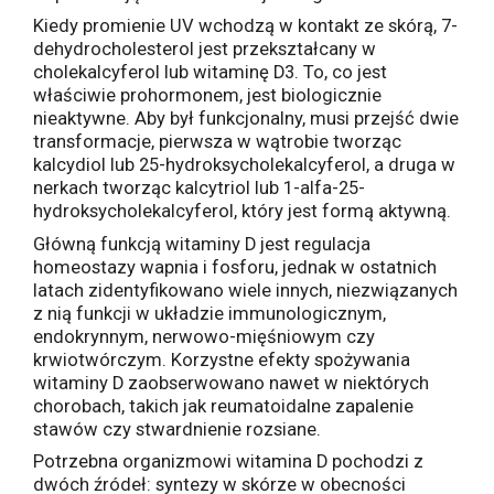
Kiedy promienie UV wchodzą w kontakt ze skórą, 7-
dehydrocholesterol jest przekształcany w
cholekalcyferol lub witaminę D3. To, co jest
właściwie prohormonem, jest biologicznie
nieaktywne. Aby był funkcjonalny, musi przejść dwie
transformacje, pierwsza w wątrobie tworząc
kalcydiol lub 25-hydroksycholekalcyferol, a druga w
nerkach tworząc kalcytriol lub 1-alfa-25-
hydroksycholekalcyferol, który jest formą aktywną.
Główną funkcją witaminy D jest regulacja
homeostazy wapnia i fosforu, jednak w ostatnich
latach zidentyfikowano wiele innych, niezwiązanych
z nią funkcji w układzie immunologicznym,
endokrynnym, nerwowo-mięśniowym czy
krwiotwórczym. Korzystne efekty spożywania
witaminy D zaobserwowano nawet w niektórych
chorobach, takich jak reumatoidalne zapalenie
stawów czy stwardnienie rozsiane.
Potrzebna organizmowi witamina D pochodzi z
dwóch źródeł: syntezy w skórze w obecności