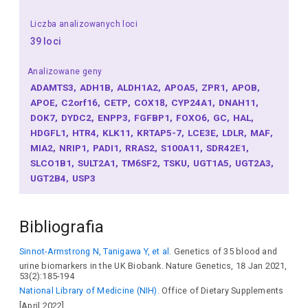
Liczba analizowanych loci
39 loci
Analizowane geny
ADAMTS3
ADH1B
ALDH1A2
APOA5
ZPR1
APOB
APOE
C2orf16
CETP
COX18
CYP24A1
DNAH11
DOK7
DYDC2
ENPP3
FGFBP1
FOXO6
GC
HAL
HDGFL1
HTR4
KLK11
KRTAP5-7
LCE3E
LDLR
MAF
MIA2
NRIP1
PADI1
RRAS2
S100A11
SDR42E1
SLCO1B1
SULT2A1
TM6SF2
TSKU
UGT1A5
UGT2A3
UGT2B4
USP3
Bibliografia
Sinnot-Armstrong N, Tanigawa Y, et al.
Genetics of 35 blood and
urine biomarkers in the UK Biobank. Nature Genetics, 18 Jan 2021,
53(2):185-194
National Library of Medicine (NIH).
Office of Dietary Supplements
[April 2022]