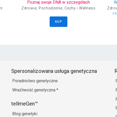
k
Poznaj swoje DNA w szczegółach
W
K
ss
Zdrowie, Pochodzenie, Cechy i Wellness
Zdrow
L
za
L
L
KUP
M
M
M
M
H
Spersonalizowana usługa genetyczna
R
Poradnictwo genetyczne
Wrażliwość genetyczna
*
tellmeGen™
Blog genetyki