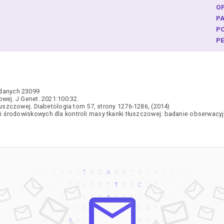
O
P
P
P
P
P
P
P
 danych 23099
R
wej. J Genet. 2021:100:32.
R
łuszczowej. Diabetologia tom 57, strony 1276-1286, (2014)
i środowiskowych dla kontroli masy tkanki tłuszczowej: badanie obserwacyjn
R
S
S
S
S
S
S
S
S
S