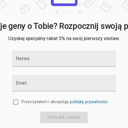
T
T
T
T
e geny o Tobie? Rozpocznij swoją po
T
T
Uzyskaj specjalny rabat 5% na swój pierwszy zestaw.
U
V
Z
Nazwa
Z
Z
A
A
Email
A
A
A
Przeczytałem i akceptuję
politykę prywatności
A
A
A
CHCĘ MÓJ RABAT
A
B