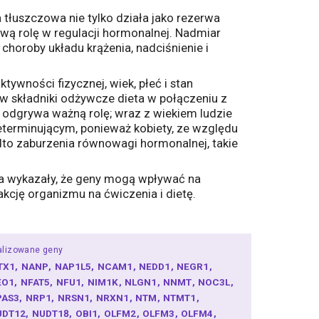
tłuszczowa nie tylko działa jako rezerwa
wą rolę w regulacji hormonalnej. Nadmiar
choroby układu krążenia, nadciśnienie i
ywności fizycznej, wiek, płeć i stan
 w składniki odżywcze dieta w połączeniu z
odgrywa ważną rolę; wraz z wiekiem ludzie
determinującym, ponieważ kobiety, ze względu
dto zaburzenia równowagi hormonalnej, takie
a wykazały, że geny mogą wpływać na
kcję organizmu na ćwiczenia i dietę.
alizowane geny
TX1
NANP
NAP1L5
NCAM1
NEDD1
NEGR1
EO1
NFAT5
NFU1
NIM1K
NLGN1
NNMT
NOC3L
PAS3
NRP1
NRSN1
NRXN1
NTM
NTMT1
UDT12
NUDT18
OBI1
OLFM2
OLFM3
OLFM4