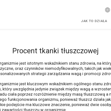
JAK TO DZIAŁA
Procent tkanki tłuszczowej
ganizmie jest istotnym wskaźnikiem stanu zdrowia, na któ
fizyczne, oraz czynników niemodyfikowalnych, takich jak wiek
sonalizowanych strategii zarządzania wagą i promocji zdro
ganizmie jest kluczowym wskaźnikiem ogólnego stanu zdrow
), który uwzględnia jedynie związek między wagą a wzrost
ładu ciała poprzez rozróżnienie między masą tłuszczową 
ego funkcjonowania organizmu, ponieważ tłuszcz działa jak
Takie podejście ma kluczowe znaczenie, ponieważ dwie oso
 zawartości tłuszczu w organizmie.