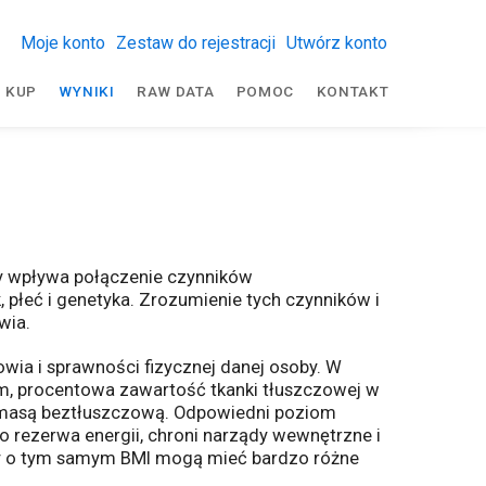
Moje konto
Zestaw do rejestracji
Utwórz konto
KUP
WYNIKI
RAW DATA
POMOC
KONTAKT
ry wpływa połączenie czynników
, płeć i genetyka. Zrozumienie tych czynników i
wia.
ia i sprawności fizycznej danej osoby. W
em, procentowa zawartość tkanki tłuszczowej w
a masą beztłuszczową. Odpowiedni poziom
o rezerwa energii, chroni narządy wewnętrzne i
by o tym samym BMI mogą mieć bardzo różne