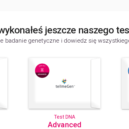
C
C
C
C
 wykonałeś jeszcze naszego te
C
C
e badanie genetyczne i dowiedz się wszystkieg
C
D
D
E
F
F
F
G
G
G
H
I
Test DNA
I
Advanced
K