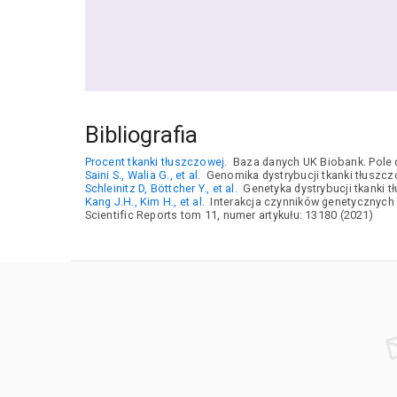
Bibliografia
Procent tkanki tłuszczowej.
Baza danych UK Biobank. Pole
Saini S., Walia G., et al.
Genomika dystrybucji tkanki tłuszczo
Schleinitz D, Böttcher Y., et al.
Genetyka dystrybucji tkanki t
Kang J.H., Kim H., et al.
Interakcja czynników genetycznych 
Scientific Reports tom 11, numer artykułu: 13180 (2021)