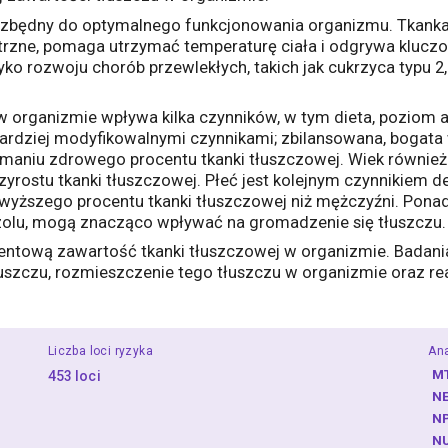
ezbędny do optymalnego funkcjonowania organizmu. Tkanka 
trzne, pomaga utrzymać temperaturę ciała i odgrywa kluczo
o rozwoju chorób przewlekłych, takich jak cukrzyca typu 2, 
organizmie wpływa kilka czynników, w tym dieta, poziom akt
bardziej modyfikowalnymi czynnikami; zbilansowana, bogata
aniu zdrowego procentu tkanki tłuszczowej. Wiek również 
zyrostu tkanki tłuszczowej. Płeć jest kolejnym czynnikiem 
 wyższego procentu tkanki tłuszczowej niż mężczyźni. Pona
tyzolu, mogą znacząco wpływać na gromadzenie się tłuszczu.
ntową zawartość tkanki tłuszczowej w organizmie. Badani
szczu, rozmieszczenie tego tłuszczu w organizmie oraz rea
Liczba loci ryzyka
An
M
453 loci
N
N
N