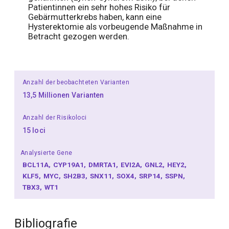
Patientinnen ein sehr hohes Risiko für
Gebärmutterkrebs haben, kann eine
Hysterektomie als vorbeugende Maßnahme in
Betracht gezogen werden.
Anzahl der beobachteten Varianten
13,5 Millionen Varianten
Anzahl der Risikoloci
15 loci
Analysierte Gene
BCL11A
CYP19A1
DMRTA1
EVI2A
GNL2
HEY2
KLF5
MYC
SH2B3
SNX11
SOX4
SRP14
SSPN
TBX3
WT1
Bibliografie