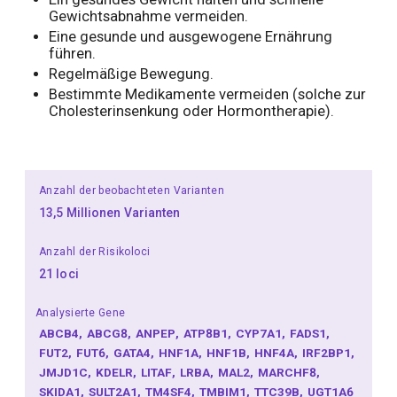
Gewichtsabnahme vermeiden.
Eine gesunde und ausgewogene Ernährung
führen.
Regelmäßige Bewegung.
Bestimmte Medikamente vermeiden (solche zur
Cholesterinsenkung oder Hormontherapie).
Anzahl der beobachteten Varianten
13,5 Millionen Varianten
Anzahl der Risikoloci
21 loci
Analysierte Gene
ABCB4
ABCG8
ANPEP
ATP8B1
CYP7A1
FADS1
FUT2
FUT6
GATA4
HNF1A
HNF1B
HNF4A
IRF2BP1
JMJD1C
KDELR
LITAF
LRBA
MAL2
MARCHF8
SKIDA1
SULT2A1
TM4SF4
TMBIM1
TTC39B
UGT1A6