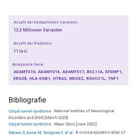
Anzahl der beobachteten Varianten
13,5 Millionen Varianten
Anzahl der Risikoloci
11 loci
Analysierte Gene
ADAMTS10
ADAMTS14
ADAMTS17
BCL11A
EFEMP1
ERG28
HLA-DQB1
HTRA3
MEOX2
R3HCC1L
TNP1
Bibliografie
Carpal tunnel syndrome.
National Institute of Neurological
Disorders and (NIH) [March 2023].
Carpal tunnel syndrome.
Mayo Clinic [June 2022].
Sakaue S, Kanai M, Tanigawa Y, et al.
A cross-population atlas of