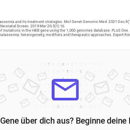
alassemia and its treatment strategies. Mol Genet Genomic Med. 2021 Dec;9(
 Neonatal Screen. 2019 Mar 20;5(1):16.
n of mutations in the HBB gene using the 1,000 genomes database. PLoS One.
-thalassemia: heterogeneity, modifiers and therapeutic approaches. Expert R
Gene über dich aus? Beginne deine 