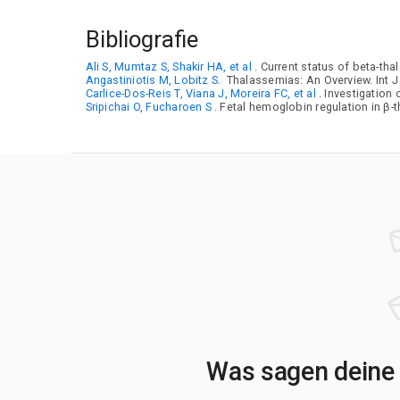
Bibliografie
Ali S, Mumtaz S, Shakir HA, et al
. Current status of beta-th
Angastiniotis M, Lobitz S.
Thalassemias: An Overview. Int J
Carlice-Dos-Reis T, Viana J, Moreira FC, et al
. Investigatio
Sripichai O, Fucharoen S
. Fetal hemoglobin regulation in β
Was sagen deine 