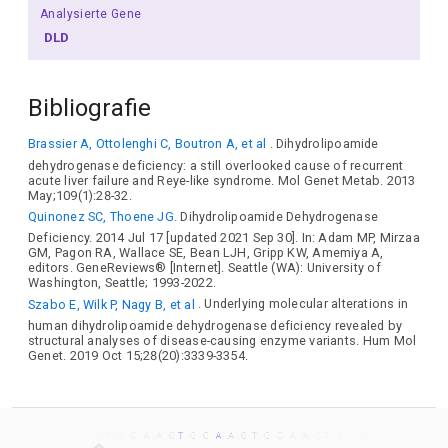
Analysierte Gene
DLD
Bibliografie
Brassier A, Ottolenghi C, Boutron A, et al
. Dihydrolipoamide
dehydrogenase deficiency: a still overlooked cause of recurrent
acute liver failure and Reye-like syndrome. Mol Genet Metab. 2013
May;109(1):28-32.
Quinonez SC, Thoene JG.
Dihydrolipoamide Dehydrogenase
Deficiency. 2014 Jul 17 [updated 2021 Sep 30]. In: Adam MP, Mirzaa
GM, Pagon RA, Wallace SE, Bean LJH, Gripp KW, Amemiya A,
editors. GeneReviews® [Internet]. Seattle (WA): University of
Washington, Seattle; 1993-2022.
Szabo E, Wilk P, Nagy B, et al
. Underlying molecular alterations in
human dihydrolipoamide dehydrogenase deficiency revealed by
structural analyses of disease-causing enzyme variants. Hum Mol
Genet. 2019 Oct 15;28(20):3339-3354.