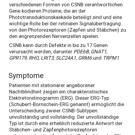
verschiedenen Formen von CSNB verantwortlichen
Gene kodieren Proteine, die an der
Phototransduktionskaskade beteiligt sind und eine
wichtige Rolle bei der retinalen Signalübertragung
von den Photorezeptoren (Zapfen und Stäbchen) zu
den angrenzenden Nervenzellen spielen.
CSNB kann durch Defekte in bis zu 17 Genen
verursacht werden, darunter
PDE6B
,
GNAT1
,
GPR179
,
RHO
,
LRIT3
,
SLC24A1
,
GRM6
und
TRPM1
.
Symptome
Patienten mit stationärer angeborener
Nachtblindheit zeigen ein charakteristisches
Elektretoretinogramm (ERG). Dieser ERG-Typ
(Schubert-Bornschein-ERG genannt) ermöglicht die
Unterscheidung zweier CSNB-Subtypen:
unvollständig und vollständig. Der unvollständige
Typ ist durch eine erheblich reduzierte Antwort der
Stäbchen- und Zapfenphotorezeptoren