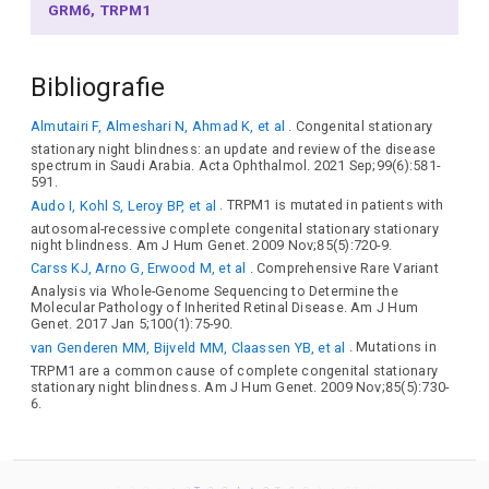
GRM6
TRPM1
Bibliografie
Almutairi F, Almeshari N, Ahmad K, et al
. Congenital stationary
stationary night blindness: an update and review of the disease
spectrum in Saudi Arabia. Acta Ophthalmol. 2021 Sep;99(6):581-
591.
Audo I, Kohl S, Leroy BP, et al
. TRPM1 is mutated in patients with
autosomal-recessive complete congenital stationary stationary
night blindness. Am J Hum Genet. 2009 Nov;85(5):720-9.
Carss KJ, Arno G, Erwood M, et al
. Comprehensive Rare Variant
Analysis via Whole-Genome Sequencing to Determine the
Molecular Pathology of Inherited Retinal Disease. Am J Hum
Genet. 2017 Jan 5;100(1):75-90.
van Genderen MM, Bijveld MM, Claassen YB, et al
. Mutations in
TRPM1 are a common cause of complete congenital stationary
stationary night blindness. Am J Hum Genet. 2009 Nov;85(5):730-
6.