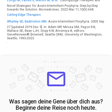
Longo M, Paolini E, Meroni M, et al.
Cutting-Edge Therapies and
Novel Strategies for Acute Intermittent Porphyria: Step-by-Step
towards the Solution. Biomedicines. 2022 Mar 11;10(3):648.
Cutting-Edge Therapies.
Whatley SD, Badminton MN.
Acute Intermittent Porphyria. 2005 Sep
27 [updated 2019 Dec 5]. In: Adam MP, Mirzaa GM, Pagon RA,
Wallace SE, Bean LJH, Gripp KW, Amemiya A, editors.
GeneReviews® [Internet]. Seattle (WA): University of Washington,
Seattle; 1993-2023.
.
Was sagen deine Gene über dich aus?
Beginne deine Reise noch heute.