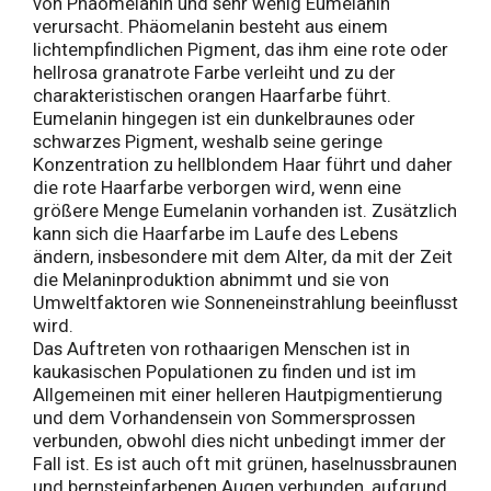
von Phäomelanin und sehr wenig Eumelanin
verursacht. Phäomelanin besteht aus einem
lichtempfindlichen Pigment, das ihm eine rote oder
hellrosa granatrote Farbe verleiht und zu der
charakteristischen orangen Haarfarbe führt.
Eumelanin hingegen ist ein dunkelbraunes oder
schwarzes Pigment, weshalb seine geringe
Konzentration zu hellblondem Haar führt und daher
die rote Haarfarbe verborgen wird, wenn eine
größere Menge Eumelanin vorhanden ist. Zusätzlich
kann sich die Haarfarbe im Laufe des Lebens
ändern, insbesondere mit dem Alter, da mit der Zeit
die Melaninproduktion abnimmt und sie von
Umweltfaktoren wie Sonneneinstrahlung beeinflusst
wird.
Das Auftreten von rothaarigen Menschen ist in
kaukasischen Populationen zu finden und ist im
Allgemeinen mit einer helleren Hautpigmentierung
und dem Vorhandensein von Sommersprossen
verbunden, obwohl dies nicht unbedingt immer der
Fall ist. Es ist auch oft mit grünen, haselnussbraunen
und bernsteinfarbenen Augen verbunden, aufgrund