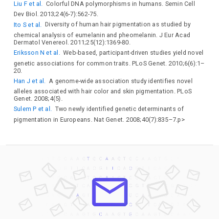
Liu F et al.
Colorful DNA polymorphisms in humans. Semin Cell
Dev Biol. 2013;24(6-7):562-75.
Ito S et al.
Diversity of human hair pigmentation as studied by
chemical analysis of eumelanin and pheomelanin. J Eur Acad
Dermatol Venereol. 2011;25(12):1369-80.
Eriksson N et al.
Web-based, participant-driven studies yield novel
genetic associations for common traits. PLoS Genet. 2010;6(6):1–
20.
Han J et al.
A genome-wide association study identifies novel
alleles associated with hair color and skin pigmentation. PLoS
Genet. 2008;4(5).
Sulem P et al.
Two newly identified genetic determinants of
pigmentation in Europeans. Nat Genet. 2008;40(7):835–7.p>