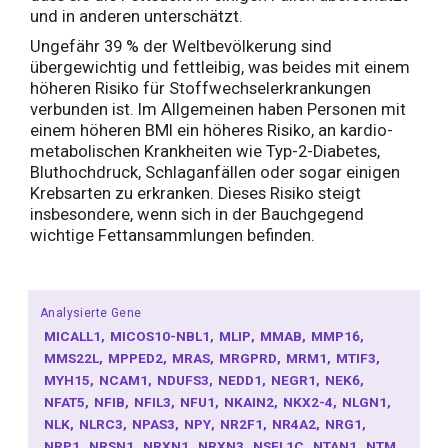
und in anderen unterschätzt.
Ungefähr 39 % der Weltbevölkerung sind
übergewichtig und fettleibig, was beides mit einem
höheren Risiko für Stoffwechselerkrankungen
verbunden ist. Im Allgemeinen haben Personen mit
einem höheren BMI ein höheres Risiko, an kardio-
metabolischen Krankheiten wie Typ-2-Diabetes,
Bluthochdruck, Schlaganfällen oder sogar einigen
Krebsarten zu erkranken. Dieses Risiko steigt
insbesondere, wenn sich in der Bauchgegend
wichtige Fettansammlungen befinden.
Analysierte Gene
MICALL1
MICOS10-NBL1
MLIP
MMAB
MMP16
MMS22L
MPPED2
MRAS
MRGPRD
MRM1
MTIF3
MYH15
NCAM1
NDUFS3
NEDD1
NEGR1
NEK6
NFAT5
NFIB
NFIL3
NFU1
NKAIN2
NKX2-4
NLGN1
NLK
NLRC3
NPAS3
NPY
NR2F1
NR4A2
NRG1
NRP1
NRSN1
NRXN1
NRXN3
NSFL1C
NTAN1
NTM