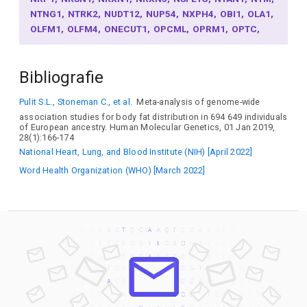
NTNG1
NTRK2
NUDT12
NUP54
NXPH4
OBI1
OLA1
OLFM1
OLFM4
ONECUT1
OPCML
OPRM1
OPTC
OTOL1
OTUD7A
P2RX4
PA2G4
PAM
PARD3B
PAX2
PCDH17
PCDH18
PCDH20
PCDH7
PCDH9
PCP4
Bibliografie
PCSK1
PCSK2
PDE1C
PDE4B
PDILT
PDS5B
PDZRN4
PEPD
PGPEP1L
PHF2
PHTF2
PIK3R3
Pulit S.L., Stoneman C., et al.
Meta-analysis of genome-wide
PKDCC
PLCG2
PLEKHA5
POC5
POU3F3
POU6F2
association studies for body fat distribution in 694 649 individuals
PPARG
PPP1CB
PPP1R3A
PPP2R3C
PRDX5
of European ancestry. Human Molecular Genetics, 01 Jan 2019,
PRELID2
PREX1
PRICKLE4
PRKCB
PRKD1
PRKG1
28(1):166-174
PRKN
PRMT6
PRMT7
PRPH2
PRR16
PRR20C
National Heart, Lung, and Blood Institute (NIH) [April 2022]
PRRC2C
PSAT1
PTBP2
PTP4A1
PTP4A3
PTPN7
Word Health Organization (WHO) [March 2022]
PTPRD
PTPRG
PURG
RAB27B
RAC1
RALY
RALYL
RANBP17
RARB
RASA2
RASGRF1
RBBP6
RBFOX1
RBM19
RBMS1
RCAN2
RCN1
RELN
RERE
REXO1
RFTN2
RGS12
RGS17
RIT2
RMC1
RMDN1
RNF144B
ROBO1
ROBO2
RORA
RPAIN
RPL10L
RPL32
RPS6KA5
RPTOR
RSU1
RTL1
RTN4
RTN4RL1
SALL3
SALL4
SCLT1
SCN2A
SCYL1
SDK2
SEC16B
SEC61B
SEMA6D
SETBP1
SETD5
SGCZ
SGO1
SHOX2
SIGLECL1
SIK3
SKAP2
SKIDA1