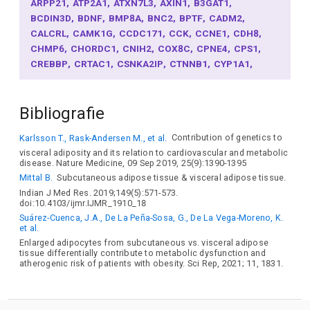
ARPP21
ATP2A1
ATXN7L3
AXIN1
B3GAT1
BCDIN3D
BDNF
BMP8A
BNC2
BPTF
CADM2
CALCRL
CAMK1G
CCDC171
CCK
CCNE1
CDH8
CHMP6
CHORDC1
CNIH2
COX8C
CPNE4
CPS1
CREBBP
CRTAC1
CSNKA2IP
CTNNB1
CYP1A1
DAPL1
DCP1B
DHFR2
DIO2
DLC1
DLK1
DNAJC1
DNER
DPYD
DPYSL4
DUSP6
ENTPD6
EPHA3
ETAA1
Bibliografie
ETV5
FAM114A2
FANCL
FBXL17
FEZF2
FHIT
FOXG1
FOXO3
FSHR
FUT11
GADD45G
GALNT17
Karlsson T., Rask-Andersen M., et al.
Contribution of genetics to
GBE1
GGNBP2
GIPR
GNPDA2
GOLGA3
GPR61
visceral adiposity and its relation to cardiovascular and metabolic
GRIN2A
H2BC8
HIVEP2
HIVEP3
HMG20A
HNF4G
disease. Nature Medicine, 09 Sep 2019, 25(9):1390-1395
HRH4
HSD17B1
HSD17B12
HTR1A
IGF2BP1
IPO9
Mittal B.
Subcutaneous adipose tissue & visceral adipose tissue.
KCNB2
KCNK3
KIAA1522
KNTC1
L1TD1
LCORL
Indian J Med Res. 2019;149(5):571-573.
LEMD2
LINGO1
LINGO2
LRFN2
MAML3
MAST2
doi:10.4103/ijmr.IJMR_1910_18
MC4R
MCMDC2
MEF2C
MIB2
MMS22L
MON1A
Suárez-Cuenca, J.A., De La Peña-Sosa, G., De La Vega-Moreno, K.
et al.
MSANTD1
MUC13
NAALADL2
NEGR1
NFIL3
NPAS3
Enlarged adipocytes from subcutaneous vs. visceral adipose
NQO1
NRXN1
NUDT12
OLFM4
PARD3B
PCDH17
tissue differentially contribute to metabolic dysfunction and
PCDH18
PDE1C
PDZRN4
PGPEP1
PHF2
PKD1
atherogenic risk of patients with obesity. Sci Rep, 2021; 11, 1831.
PKD1L3
PKHD1
PMAIP1
POC5
POM121C
PPARG
PRMT6
PRRC2A
PTBP2
PTPRD
PURG
RAB3A
RAD52
RIT2
RMC1
RMDN1
RPAIN
RPGRIP1L