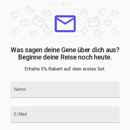
RPL10L
RSU1
RTN4RL1
SCYL1
SEC16B
SKOR1
SLC35G2
SLC39A8
SLC6A4
SLIT2
SLITRK6
SMIM30
SMIM40
SNX11
SP5
SPDYE17
SPHKAP
SSR3
STK24
STK33
STPG4
STXBP6
SYT14
SYT16
TCP11
TEX29
TFAP2B
TLX3
TMEM160
TMEM161B
TMEM18
TMEM219
TMEM225B
TOMM40
TRPS1
UBE2E3
UBE2L5
UBQLN4
UHRF1BP1
VPS11
Was sagen deine Gene über dich aus?
WSCD2
ZBTB7A
ZFP64
ZNF654
ZNF668
ZZEF1
Beginne deine Reise noch heute.
ZZZ3
Erhalte 5% Rabatt auf dein erstes Set.
Name
E-Mail