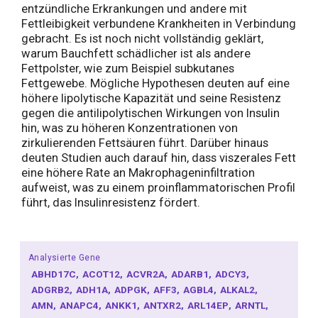
entzündliche Erkrankungen und andere mit
Fettleibigkeit verbundene Krankheiten in Verbindung
gebracht. Es ist noch nicht vollständig geklärt,
warum Bauchfett schädlicher ist als andere
Fettpolster, wie zum Beispiel subkutanes
Fettgewebe. Mögliche Hypothesen deuten auf eine
höhere lipolytische Kapazität und seine Resistenz
gegen die antilipolytischen Wirkungen von Insulin
hin, was zu höheren Konzentrationen von
zirkulierenden Fettsäuren führt. Darüber hinaus
deuten Studien auch darauf hin, dass viszerales Fett
eine höhere Rate an Makrophageninfiltration
aufweist, was zu einem proinflammatorischen Profil
führt, das Insulinresistenz fördert.
Analysierte Gene
ABHD17C
ACOT12
ACVR2A
ADARB1
ADCY3
ADGRB2
ADH1A
ADPGK
AFF3
AGBL4
ALKAL2
AMN
ANAPC4
ANKK1
ANTXR2
ARL14EP
ARNTL