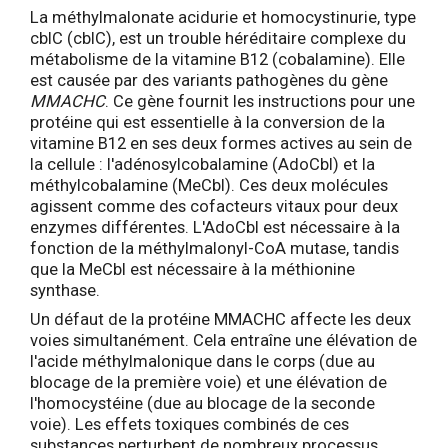
La méthylmalonate acidurie et homocystinurie, type
cblC (cblC), est un trouble héréditaire complexe du
métabolisme de la vitamine B12 (cobalamine). Elle
est causée par des variants pathogènes du gène
MMACHC
. Ce gène fournit les instructions pour une
protéine qui est essentielle à la conversion de la
vitamine B12 en ses deux formes actives au sein de
la cellule : l'adénosylcobalamine (AdoCbl) et la
méthylcobalamine (MeCbl). Ces deux molécules
agissent comme des cofacteurs vitaux pour deux
enzymes différentes. L'AdoCbl est nécessaire à la
fonction de la méthylmalonyl-CoA mutase, tandis
que la MeCbl est nécessaire à la méthionine
synthase.
Un défaut de la protéine MMACHC affecte les deux
voies simultanément. Cela entraîne une élévation de
l'acide méthylmalonique dans le corps (due au
blocage de la première voie) et une élévation de
l'homocystéine (due au blocage de la seconde
voie). Les effets toxiques combinés de ces
substances perturbent de nombreux processus