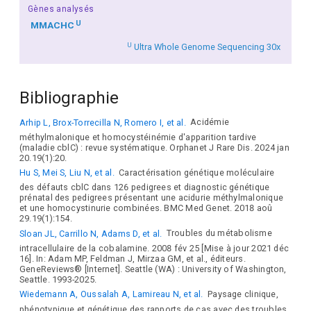
Gènes analysés
U
MMACHC
U
Ultra Whole Genome Sequencing 30x
Bibliographie
Arhip L, Brox-Torrecilla N, Romero I, et al.
Acidémie
méthylmalonique et homocystéinémie d'apparition tardive
(maladie cblC) : revue systématique. Orphanet J Rare Dis. 2024 jan
20.19(1):20.
Hu S, Mei S, Liu N, et al.
Caractérisation génétique moléculaire
des défauts cblC dans 126 pedigrees et diagnostic génétique
prénatal des pedigrees présentant une acidurie méthylmalonique
et une homocystinurie combinées. BMC Med Genet. 2018 aoû
29.19(1):154.
Sloan JL, Carrillo N, Adams D, et al.
Troubles du métabolisme
intracellulaire de la cobalamine. 2008 fév 25 [Mise à jour 2021 déc
16]. In: Adam MP, Feldman J, Mirzaa GM, et al., éditeurs.
GeneReviews® [Internet]. Seattle (WA) : University of Washington,
Seattle. 1993-2025.
Wiedemann A, Oussalah A, Lamireau N, et al.
Paysage clinique,
phénotypique et génétique des rapports de cas avec des troubles