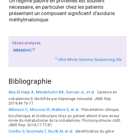
Un régime pauvre en protéines est souvent
nécessaire, en particulier chez les patients
présentant un composant significatif d'acidurie
méthylmalonique.
Gènes analysés
U
MMADHC
U
Ultra Whole Genome Sequencing 30x
Bibliographie
Abu-El-Haija A, Mendelsohn BA, Duncan JL, et al.
Carence en
cobalamine D identifiée par dépistage néonatal. JIMD Rep.
2019;44:73-77.
Atkinson C, Miousse IR, Watkins D, et al.
Présentation clinique,
biochimique et moléculaire chez un patient atteint d'une erreur
innée du métabolisme de la cobalamine, l'homocystinurie cblD.
JIMD Rep. 2014;17:77-81.
Coelho D, Suormala T, Stucki M, et al.
Identification du gène