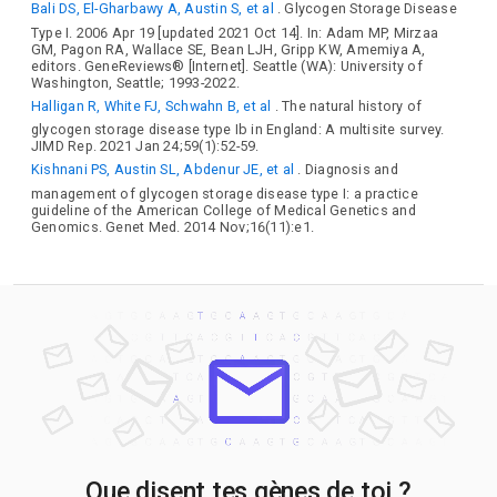
Bali DS, El-Gharbawy A, Austin S, et al
. Glycogen Storage Disease
Type I. 2006 Apr 19 [updated 2021 Oct 14]. In: Adam MP, Mirzaa
GM, Pagon RA, Wallace SE, Bean LJH, Gripp KW, Amemiya A,
editors. GeneReviews® [Internet]. Seattle (WA): University of
Washington, Seattle; 1993-2022.
Halligan R, White FJ, Schwahn B, et al
. The natural history of
glycogen storage disease type Ib in England: A multisite survey.
JIMD Rep. 2021 Jan 24;59(1):52-59.
Kishnani PS, Austin SL, Abdenur JE, et al
. Diagnosis and
management of glycogen storage disease type I: a practice
guideline of the American College of Medical Genetics and
Genomics. Genet Med. 2014 Nov;16(11):e1.
Que disent tes gènes de toi ?