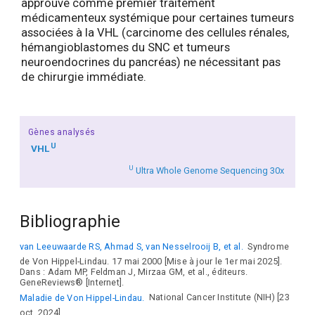
approuvé comme premier traitement
médicamenteux systémique pour certaines tumeurs
associées à la VHL (carcinome des cellules rénales,
hémangioblastomes du SNC et tumeurs
neuroendocrines du pancréas) ne nécessitant pas
de chirurgie immédiate.
Gènes analysés
U
VHL
U
Ultra Whole Genome Sequencing 30x
Bibliographie
van Leeuwaarde RS, Ahmad S, van Nesselrooij B, et al.
Syndrome
de Von Hippel-Lindau. 17 mai 2000 [Mise à jour le 1er mai 2025].
Dans : Adam MP, Feldman J, Mirzaa GM, et al., éditeurs.
GeneReviews® [Internet].
Maladie de Von Hippel-Lindau.
National Cancer Institute (NIH) [23
oct. 2024].