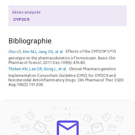
Gènes analysés
CYP2C9
Bibliographie
Choi CI, Kim MJ, Jang CG, et al.
Effects of the CYP2C9*1/*13
genotype on the pharmacokinetics of lornoxicam. Basic Clin
Pharmacol Toxicol. 2011 Dec;109(6):476-80.
Theken KN, Lee CR, Gong L, et al.
Clinical Pharmacogenetics
Implementation Consortium Guideline (CPIC) for CYP2C9 and
Nonsteroidal Anti-Inflammatory Drugs. Clin Pharmacol Ther. 2020
Aug;108(2):191-200.