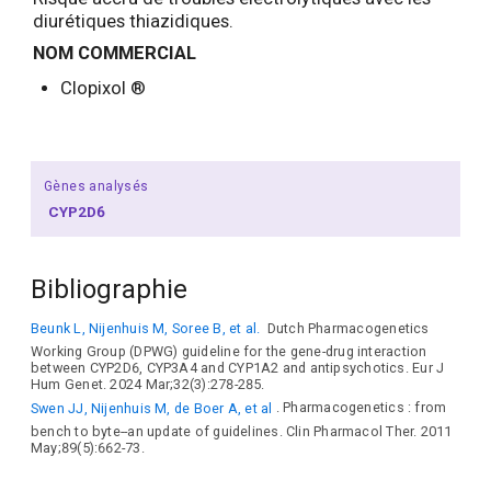
diurétiques thiazidiques.
NOM COMMERCIAL
Clopixol ®
Gènes analysés
CYP2D6
Bibliographie
Beunk L, Nijenhuis M, Soree B, et al.
Dutch Pharmacogenetics
Working Group (DPWG) guideline for the gene-drug interaction
between CYP2D6, CYP3A4 and CYP1A2 and antipsychotics. Eur J
Hum Genet. 2024 Mar;32(3):278-285.
Swen JJ, Nijenhuis M, de Boer A, et al
. Pharmacogenetics : from
bench to byte--an update of guidelines. Clin Pharmacol Ther. 2011
May;89(5):662-73.