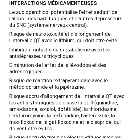
INTERACTIONS MÉDICAMENTEUSES
Le zuclopenthixol potentialise l'effet sédatif de
l'alcool, des barbituriques et d'autres dépresseurs
du SNC (système nerveux central).
Risque de neurotoxicité et d'allongement de
l'intervalle QT avec le lithium, qui doit être évité.
Inhibition mutuelle du métabolisme avec les
antidépresseurs tricycliques.
Diminution de l'effet de la lévodopa et des
adrénergiques.
Risque de réaction extrapyramidale avec le
métoclopramide et la pipérazine.
Risque accru d'allongement de l'intervalle QT avec
les antiarythmiques de classe Ia et III (quinidine,
amiodarone, sotalol, dofétilide), la thioridazine,
l'érythromycine, la terfénadine, l'astémizole, la
moxifloxacine, la gatifloxacine et le cisapride, qui
doivent être évités.
Risque accru de troubles électrolytiques avec les