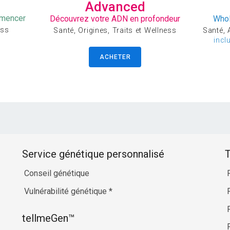
Advanced
mmencer
Découvrez votre ADN en profondeur
Whol
ess
Santé, Origines, Traits et Wellness
Santé, A
incl
ACHETER
Service génétique personnalisé
T
Conseil génétique
Vulnérabilité génétique
*
tellmeGen™