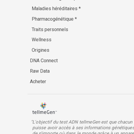
Maladies héréditaires
*
Pharmacogénétique
*
Traits personnels
Wellness
Origines
DNA Connect
Raw Data
Acheter
"L'objectif du test ADN tellmeGen est que chacun
puisse avoir accès à ses informations génétique
de n'importe où dans le monde grâce à un appare