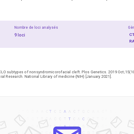
Nombre de loci analysés
Gè
C
9 loci
R
CLO subtypes of nonsyndromicorofacial cleft. Plos Genetics. 2019 Oct;15(1
cial Research. National Library of medicine (NIH) [January 2021].