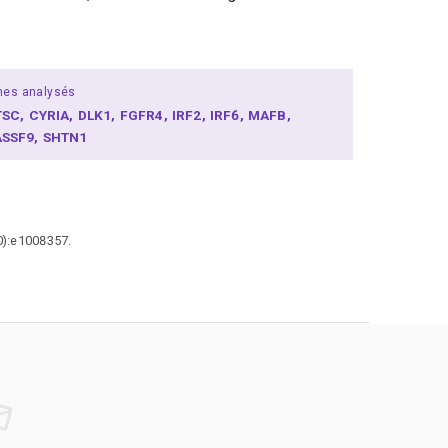
nes analysés
TSC
CYRIA
DLK1
FGFR4
IRF2
IRF6
MAFB
ASSF9
SHTN1
0):e1008357.