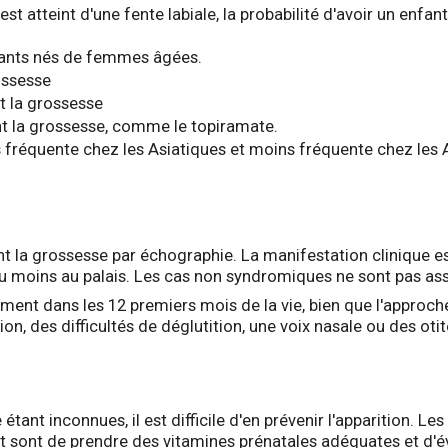
st atteint d'une fente labiale, la probabilité d'avoir un enfant 
nfants nés de femmes âgées.
ossesse
t la grossesse
t la grossesse, comme le topiramate.
s fréquente chez les Asiatiques et moins fréquente chez les A
t la grossesse par échographie. La manifestation clinique es
ou moins au palais. Les cas non syndromiques ne sont pas ass
lement dans les 12 premiers mois de la vie, bien que l'appro
n, des difficultés de déglutition, une voix nasale ou des oti
tant inconnues, il est difficile d'en prévenir l'apparition. 
nt sont de prendre des vitamines prénatales adéquates et d'évit