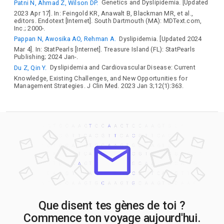
Patni N, Ahmad Z, Wilson DP.
Genetics and Dyslipidemia. [Updated
2023 Apr 17]. In: Feingold KR, Anawalt B, Blackman MR, et al.,
editors. Endotext [Internet]. South Dartmouth (MA): MDText.com,
Inc.; 2000-.
Pappan N, Awosika AO, Rehman A.
Dyslipidemia. [Updated 2024
Mar 4]. In: StatPearls [Internet]. Treasure Island (FL): StatPearls
Publishing; 2024 Jan-.
Du Z, Qin Y.
Dyslipidemia and Cardiovascular Disease: Current
Knowledge, Existing Challenges, and New Opportunities for
Management Strategies. J Clin Med. 2023 Jan 3;12(1):363.
Que disent tes gènes de toi ?
Commence ton voyage aujourd'hui.