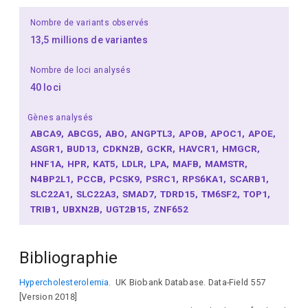
Nombre de variants observés
13,5 millions de variantes
Nombre de loci analysés
40 loci
Gènes analysés
ABCA9
ABCG5
ABO
ANGPTL3
APOB
APOC1
APOE
ASGR1
BUD13
CDKN2B
GCKR
HAVCR1
HMGCR
HNF1A
HPR
KAT5
LDLR
LPA
MAFB
MAMSTR
N4BP2L1
PCCB
PCSK9
PSRC1
RPS6KA1
SCARB1
SLC22A1
SLC22A3
SMAD7
TDRD15
TM6SF2
TOP1
TRIB1
UBXN2B
UGT2B15
ZNF652
Bibliographie
Hypercholesterolemia.
UK Biobank Database. Data-Field 557
[Version 2018]