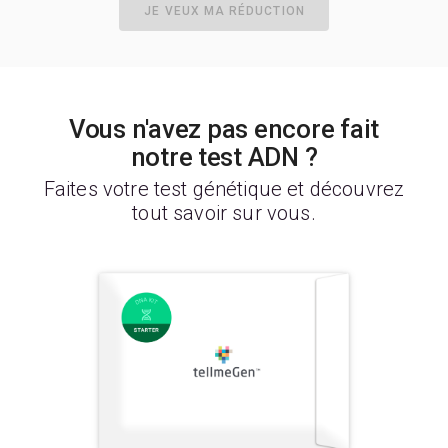
TMEM176A
TMEM176B
TMEM236
TMEM240
JE VEUX MA RÉDUCTION
TMEM50B
TMEM63B
TNFRSF13B
TNFRSF6B
TNFSF10
TNFSF12
TOB1
TRAF3
TRIB1
TRPS1
TSACC
TUBD1
UBASH3B
UBP1
VEGFC
WDR72
WDR81
WIPI1
XKR5
ZC3H11B
ZC3H12C
ZC3HAV1L
ZCCHC2
ZFAT
ZFP36L2
ZFPM1
ZMIZ1
Vous n'avez pas encore fait
ZNF148
ZNF281
ZNF800
ZZEF1
TLR9
notre test ADN ?
Faites votre test génétique et découvrez
tout savoir sur vous.