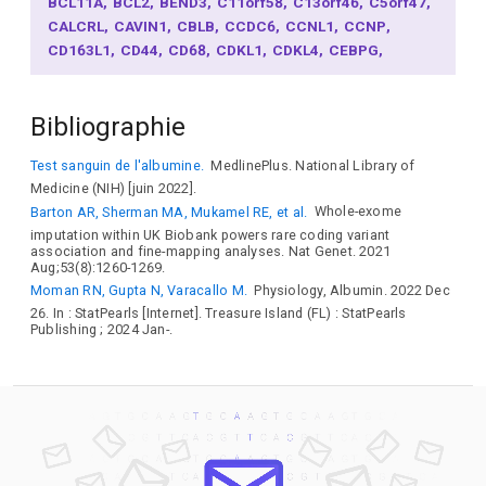
BCL11A
BCL2
BEND3
C11orf58
C13orf46
C5orf47
CALCRL
CAVIN1
CBLB
CCDC6
CCNL1
CCNP
CD163L1
CD44
CD68
CDKL1
CDKL4
CEBPG
CEP57
CEP95
CFL2
CHMP1A
CHRNB4
CIITA
CKAP5
CLIC6
CLTB
COX10
COX7C
CPEB2
CRK
Bibliographie
CSF1
CSK
CSNK1G3
CTLA4
CYP2A6
DCAKD
DGAT2
DLG5
DMTN
DNAJC13
DOCK4
DOK2
DPP4
Test sanguin de l'albumine.
MedlinePlus. National Library of
DUSP16
DUSP6
E2F3
EEPD1
EFNA4
EHBP1
Medicine (NIH) [juin 2022].
EHBP1L1
EIF3B
ELL2
EPHA2
ESR1
ETS1
EYA4
Barton AR, Sherman MA, Mukamel RE, et al.
Whole-exome
F2R
F2RL1
F2RL2
FADS1
FAM234B
FARP2
FBRSL1
imputation within UK Biobank powers rare coding variant
FBXO38
FCGR2A
FCGRT
FCHO2
FCHSD2
FCRLA
association and fine-mapping analyses. Nat Genet. 2021
FGGY
FLNB
FLT3LG
FPR3
FRK
GADD45G
GCKR
Aug;53(8):1260-1269.
GEN1
GLIPR2
GPR27
GRB14
GRB7
GRIFIN
GRINA
Moman RN, Gupta N, Varacallo M.
Physiology, Albumin. 2022 Dec
HBP1
HBS1L
HECTD4
HGF
HGFAC
HIC1
HLX
26. In : StatPearls [Internet]. Treasure Island (FL) : StatPearls
Publishing ; 2024 Jan-.
HNF1B
HPN
HPR
HS3ST3B1
HSPB9
ICE2
IFI30
IL1F10
IL7R
INPP5A
INSR
IQCH
IQGAP2
IRF2BPL
IRF4
IRF5
IRS1
ITGA2
KANSL1
KCNT2
KHNYN
KLF13
KLF14
KLF2
KLF4
KMT2C
KRAS
KRT24
LARP1B
LGMN
LHX3
LIFR
LINC00672
LIPC
LLGL1
LMAN1
LMO1
LNX1
LPA
LYL1
LYVE1
MACO1
MACROD1
MAF
MAFB
MANF
MAP1A
MAP3K1