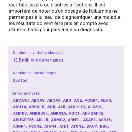
diarrhée sévère ou d'autres affections. Il est
important de noter qu'un dosage de l'albumine ne
permet pas à lui seul de diagnostiquer une maladie ;
les résultats doivent être pris en compte avec
d'autres tests pour parvenir à un diagnostic.
Nombre de variants observés
13,5 millions de variantes
Nombre de loci de risque
353 loci
Gènes analysés
ABCA10
ABCA8
ABCA9
ABO
ACE
ACKR4
ADAR
ADH1A
ADRA1B
AHR
ALB
ALDH1L2
ALS2CL
AMPD3
ANKRD55
ANKS1A
AOC1
ARHGAP42
ARHGEF28
ARL15
ARMC2
ARNTL
ASAP3
ASB16
ASGR1
ASGR2
ATG14
ATL1
ATXN2
BANP
BBX