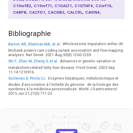
C10orf82
C19orf71
C1GALT1
C1QTNF4
C2orf16
C4BPB
CACFD1
CACNB2
CALCRL
CAVIN4
CCDC125
CCDC97
CCKAR
CCN3
CCNE1
CCNL1
CD276
CDH6
CDK6
CDKN1A
CEBPG
CELF6
CETP
Bibliographie
CFHR3
CFL2
CHD7
CHI3L2
CLDN24
CLEC4M
CLXN
CNGA1
COL4A1
COLGALT2
CROT
CSF1
Barton AR, Sherman MA, et al.
Whole-exome imputation within UK
CSF1R
CTLA4
CTNND1
CTSD
CTSH
CTXND2
Biobank powers rare coding variant association and fine-mapping
CYP26A1
CYREN
DAB2
DEF6
DHX38
DLG5
analyses. Nat Genet. 2021 Aug;53(8):1260-1269.
DNAJC8
DNMT1
DOK7
DPF3
DUSP16
DUSP6
Shi F, Zhao M, Zheng S, et al.
Advances in genetic variation in
DYNLRB2
DYSF
EFHD1
EI24
ELL
EPHA2
EPS8L3
metabolism-related fatty liver disease. Front Genet. 2023 Sep
ERLIN1
ETS1
ETV6
EYA1
EYA4
FAM13A
FBXO11
11;14:1213916.
FCGRT
FCHSD2
FCRLA
FCRLB
FGF21
FGF7
FGF9
Sookoian S, Pirola CJ.
Enzymes hépatiques, métabolomique et
FGGY
FOSL2
FOXP1
FRK
FUT6
G6PC2
GAB2
études d'association à l'échelle du génome : de la biologie des
systèmes à la médecine personnalisée. World J Gastroenterol.
GAS6
GCH1
GCNT4
GFOD1
GIMAP4
GOT1
GOT2
2015 Jan 21;21(3):711-25.
GPAM
GPATCH11
GPR108
GRB14
GTF2A1L
H4C3
H6PD
HAAO
HBS1L
HFE
HKDC1
HORMAD2
HPS1
HRG
HSD17B13
HTD2
HTRA3
ICAM3
ICE2
IL17C
IL1F10
IL32
INPP5F
INSR
IRF1
IRF2BPL
IRF5
IRF8
IRS1
IRS2
IRX3
ISYNA1
KCNRG
KCTD5
KIF1B
KIF21B
KLF12
KLF2
KLF5
KLF9
KLHL25
KLHL8