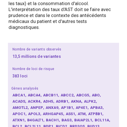
les taux) et la consommation d'alcool.
L'interprétation des taux d'AST doit se faire avec
prudence et dans le contexte des antécédents
médicaux du patient et d'autres tests
diagnostiques.
Nombre de variants observés
13,5 millions de variantes
Nombre de loci de risque
383 loci
Gènes analysés
ABCA1
ABCA4
ABCB11
ABCC2
ABCG5
ABO
ACADS
ACKR4
ADH5
ADRB1
AKNA
ALPK2
AMOTL2
ANPEP
ANXA9
AP1B1
AP4E1
APBA3
APOC1
APOL3
ARHGAP45
ASS1
ATM
ATP8B1
ATXN1
B4GALT1
BACH1
BAG3
BAIAP2L1
BCL11A
BCL2
BCL2L11
BDP1
BICD2
BRD3OS
BUD13