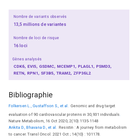
Nombre de variants observés
13,5 millions de variantes
Nombre de loci de risque
16 loci
Gènes analysés
CDK6
EVI5
GSDMC
MCEMP1
PLAGL1
PSMD3
RETN
RPN1
SF3B5
TRAM2
ZFP36L2
Bibliographie
Folkersen L., Gustaffson S., et al.
Genomic and drug target
evaluation of 90 cardiovascular proteins in 30,931 individuals
.
Nature Metabolism, 16 Oct 2020, 2(10):1135-1148
Ankita D., Bhavana D., et al.
Resistin : A journey from metabolism
to cancer. Transl Oncol. 2021 Oct ; 14(10) : 101178.