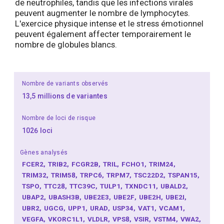
de neutrophiles, tandis que les infections virales
peuvent augmenter le nombre de lymphocytes.
L'exercice physique intense et le stress émotionnel
peuvent également affecter temporairement le
nombre de globules blancs.
Nombre de variants observés
13,5 millions de variantes
Nombre de loci de risque
1026 loci
Gènes analysés
FCER2
TRIB2
FCGR2B
TRIL
FCHO1
TRIM24
TRIM32
TRIM58
TRPC6
TRPM7
TSC22D2
TSPAN15
TSPO
TTC28
TTC39C
TULP1
TXNDC11
UBALD2
UBAP2
UBASH3B
UBE2E3
UBE2F
UBE2H
UBE2I
UBR2
UGCG
UPP1
URAD
USP34
VAT1
VCAM1
VEGFA
VKORC1L1
VLDLR
VPS8
VSIR
VSTM4
VWA2