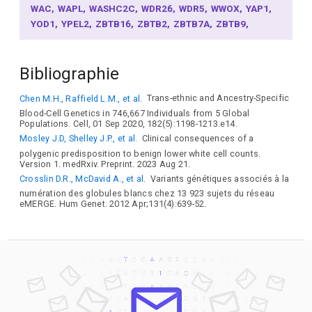
WAC
WAPL
WASHC2C
WDR26
WDR5
WWOX
YAP1
YOD1
YPEL2
ZBTB16
ZBTB2
ZBTB7A
ZBTB9
ZC2HC1A
ZC3H12A
ZC3HAV1L
ZC3HC1
ZCCHC2
ZEB2
ZFP36L1
ZFP36L2
ZFPM1
ZFPM2
ZMIZ2
Bibliographie
ZNF281
ZNF282
ZNF316
FCN1
FEM1C
FER
FES
FGB
FGD3
FGFBP3
FHIP1A
FHL2
FIP1L1
FKBP15
Chen M.H., Raffield L.M., et al.
Trans-ethnic and Ancestry-Specific
FLNB
FLT3
FLT4
FMNL2
FN1
FNBP1L
FNDC3A
Blood-Cell Genetics in 746,667 Individuals from 5 Global
FOLH1
FOXP1
FRAT1
FRMD8
FUT7
FZD8
G6PC2
Populations. Cell, 01 Sep 2020, 182(5):1198-1213.e14.
GAB1
GABRA1
GADD45A
GALK1
GATA2
GC
GCKR
Mosley J.D, Shelley J.P., et al.
Clinical consequences of a
GCNT2
GDPD1
GGT5
GIMAP4
GIPC1
GJA1
GJA4
polygenic predisposition to benign lower white cell counts.
GLCCI1
GLG1
GLIS2
GLIS3
GM2A
GMEB2
GNAT3
Version 1. medRxiv. Preprint. 2023 Aug 21.
GPAM
GPBAR1
GPR17
GPR21
GPRIN3
GRAMD1A
Crosslin D.R., McDavid A., et al.
Variants génétiques associés à la
GSDMB
GSDMC
GSDMD
GSE1
GSG1L
GSK3B
numération des globules blancs chez 13 923 sujets du réseau
eMERGE. Hum Genet. 2012 Apr;131(4):639-52.
GSTT2B
GTF2A1
GTF2H3
GTF3C5
GUCY1B1
GYPA
H2AC12
HAMP
HAS1
HBS1L
HDAC7
HDAC9
HIC1
HKDC1
HLX
HMGA2
HNF4A
HOXA5
HOXC5
HSD17B13
HSD17B4
HSF2
HSPB9
HTR4
HTR6
HTRA4
HTT
HUS1B
ICAM4
ID2
IFI44
IFITM1
IFT52
IGDCC4
IGF2BP3
IKZF1
IKZF2
IL12B
IL17RA
IL1B
IL1F10
IL1R2
IL20RB
IL21R
IL26
IL2RA
IL3
IL4
IL6