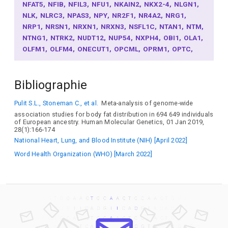
NFAT5
NFIB
NFIL3
NFU1
NKAIN2
NKX2-4
NLGN1
NLK
NLRC3
NPAS3
NPY
NR2F1
NR4A2
NRG1
NRP1
NRSN1
NRXN1
NRXN3
NSFL1C
NTAN1
NTM
NTNG1
NTRK2
NUDT12
NUP54
NXPH4
OBI1
OLA1
OLFM1
OLFM4
ONECUT1
OPCML
OPRM1
OPTC
OTOL1
OTUD7A
P2RX4
PA2G4
PAM
PARD3B
PAX2
PCDH17
PCDH18
PCDH20
PCDH7
PCDH9
PCP4
Bibliographie
PCSK1
PCSK2
PDE1C
PDE4B
PDILT
PDS5B
PDZRN4
PEPD
PGPEP1L
PHF2
PHTF2
PIK3R3
Pulit S.L., Stoneman C., et al.
Meta-analysis of genome-wide
PKDCC
PLCG2
PLEKHA5
POC5
POU3F3
POU6F2
association studies for body fat distribution in 694 649 individuals
PPARG
PPP1CB
PPP1R3A
PPP2R3C
PRDX5
of European ancestry. Human Molecular Genetics, 01 Jan 2019,
PRELID2
PREX1
PRICKLE4
PRKCB
PRKD1
PRKG1
28(1):166-174
PRKN
PRMT6
PRMT7
PRPH2
PRR16
PRR20C
National Heart, Lung, and Blood Institute (NIH) [April 2022]
PRRC2C
PSAT1
PTBP2
PTP4A1
PTP4A3
PTPN7
Word Health Organization (WHO) [March 2022]
PTPRD
PTPRG
PURG
RAB27B
RAC1
RALY
RALYL
RANBP17
RARB
RASA2
RASGRF1
RBBP6
RBFOX1
RBM19
RBMS1
RCAN2
RCN1
RELN
RERE
REXO1
RFTN2
RGS12
RGS17
RIT2
RMC1
RMDN1
RNF144B
ROBO1
ROBO2
RORA
RPAIN
RPL10L
RPL32
RPS6KA5
RPTOR
RSU1
RTL1
RTN4
RTN4RL1
SALL3
SALL4
SCLT1
SCN2A
SCYL1
SDK2