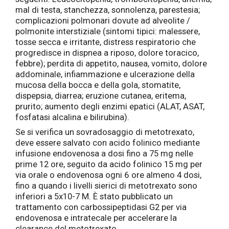
mal di testa, stanchezza, sonnolenza, parestesia;
complicazioni polmonari dovute ad alveolite /
polmonite interstiziale (sintomi tipici: malessere,
tosse secca e irritante, distress respiratorio che
progredisce in dispnea a riposo, dolore toracico,
febbre); perdita di appetito, nausea, vomito, dolore
addominale, infiammazione e ulcerazione della
mucosa della bocca e della gola, stomatite,
dispepsia, diarrea; eruzione cutanea, eritema,
prurito; aumento degli enzimi epatici (ALAT, ASAT,
fosfatasi alcalina e bilirubina).
Se si verifica un sovradosaggio di metotrexato,
deve essere salvato con acido folinico mediante
infusione endovenosa a dosi fino a 75 mg nelle
prime 12 ore, seguito da acido folinico 15 mg per
via orale o endovenosa ogni 6 ore almeno 4 dosi,
fino a quando i livelli sierici di metotrexato sono
inferiori a 5x10-7 M. È stato pubblicato un
trattamento con carbossipeptidasi G2 per via
endovenosa e intratecale per accelerare la
clearance del metotrexato.