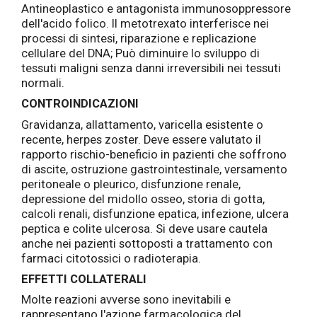
Antineoplastico e antagonista immunosoppressore
dell'acido folico. Il metotrexato interferisce nei
processi di sintesi, riparazione e replicazione
cellulare del DNA; Può diminuire lo sviluppo di
tessuti maligni senza danni irreversibili nei tessuti
normali.
CONTROINDICAZIONI
Gravidanza, allattamento, varicella esistente o
recente, herpes zoster. Deve essere valutato il
rapporto rischio-beneficio in pazienti che soffrono
di ascite, ostruzione gastrointestinale, versamento
peritoneale o pleurico, disfunzione renale,
depressione del midollo osseo, storia di gotta,
calcoli renali, disfunzione epatica, infezione, ulcera
peptica e colite ulcerosa. Si deve usare cautela
anche nei pazienti sottoposti a trattamento con
farmaci citotossici o radioterapia.
EFFETTI COLLATERALI
Molte reazioni avverse sono inevitabili e
rappresentano l'azione farmacologica del