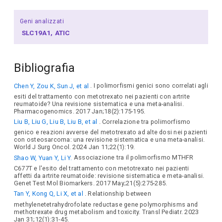
Geni analizzati
SLC19A1
ATIC
Bibliografia
Chen Y, Zou K, Sun J, et al
. I polimorfismi genici sono correlati agli
esiti del trattamento con metotrexato nei pazienti con artrite
reumatoide? Una revisione sistematica e una meta-analisi.
Pharmacogenomics. 2017 Jan;18(2):175-195.
Liu B, Liu G, Liu B, Liu B, et al
. Correlazione tra polimorfismo
genico e reazioni avverse del metotrexato ad alte dosi nei pazienti
con osteosarcoma: una revisione sistematica e una meta-analisi.
World J Surg Oncol. 2024 Jan 11;22(1):19.
Shao W, Yuan Y, Li Y.
Associazione tra il polimorfismo MTHFR
C677T e l'esito del trattamento con metotrexato nei pazienti
affetti da artrite reumatoide: revisione sistematica e meta-analisi.
Genet Test Mol Biomarkers. 2017 May;21(5):275-285.
Tan Y, Kong Q, Li X, et al
. Relationship between
methylenetetrahydrofolate reductase gene polymorphisms and
methotrexate drug metabolism and toxicity. Transl Pediatr. 2023
Jan 31;12(1):31-45.