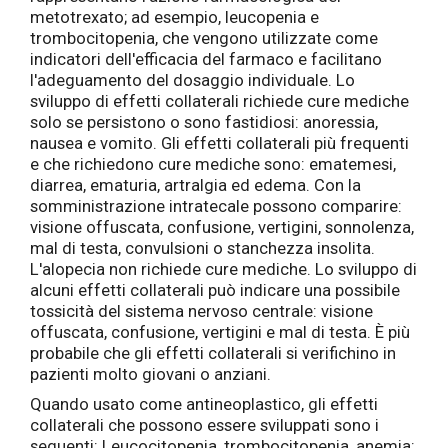
metotrexato; ad esempio, leucopenia e
trombocitopenia, che vengono utilizzate come
indicatori dell'efficacia del farmaco e facilitano
l'adeguamento del dosaggio individuale. Lo
sviluppo di effetti collaterali richiede cure mediche
solo se persistono o sono fastidiosi: anoressia,
nausea e vomito. Gli effetti collaterali più frequenti
e che richiedono cure mediche sono: ematemesi,
diarrea, ematuria, artralgia ed edema. Con la
somministrazione intratecale possono comparire:
visione offuscata, confusione, vertigini, sonnolenza,
mal di testa, convulsioni o stanchezza insolita.
L'alopecia non richiede cure mediche. Lo sviluppo di
alcuni effetti collaterali può indicare una possibile
tossicità del sistema nervoso centrale: visione
offuscata, confusione, vertigini e mal di testa. È più
probabile che gli effetti collaterali si verifichino in
pazienti molto giovani o anziani.
Quando usato come antineoplastico, gli effetti
collaterali che possono essere sviluppati sono i
seguenti: Leucocitopenia, trombocitopenia, anemia;