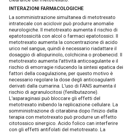
INTERAZIONI FARMACOLOGICHE
La somministrazione simultanea di metotrexato
intratecale con aciclovir può produrre anomalie
neurologiche. Il metotrexato aumenta il rischio di
epatotossicità con alcol o farmaci epatotossici. Il
metotrexato aumenta la concentrazione di acido
urico nel sangue, quindi è necessario riadattare il
dosaggio di allopurinolo, colchicina o probenecid. Il
metotrexato aumenta l'attività anticoagulante e il
rischio di emorragie riducendo la sintesi epatica dei
fattori della coagulazione, per questo motivo è
necessario regolare la dose degli anticoagulanti
derivati ​​dalla cumarina. L'uso di FANS aumenta il
rischio di agranulocitosi (fenilbutazone).
L'asparaginasi può bloccare gli effetti del
metotrexato inibendo la replicazione cellulare. La
somministrazione di citarabina dopo l'inizio della
terapia con metotrexato può produrre un effetto
citotossico sinergico. Acido folico can interferire
con gli effetti antifolati del metotrexato. La