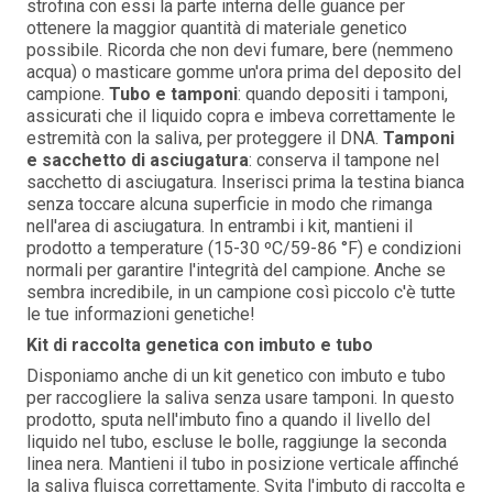
strofina con essi la parte interna delle guance per
ottenere la maggior quantità di materiale genetico
possibile. Ricorda che non devi fumare, bere (nemmeno
acqua) o masticare gomme un'ora prima del deposito del
campione.
Tubo e tamponi
: quando depositi i tamponi,
assicurati che il liquido copra e imbeva correttamente le
estremità con la saliva, per proteggere il DNA.
Tamponi
e sacchetto di asciugatura
: conserva il tampone nel
sacchetto di asciugatura. Inserisci prima la testina bianca
senza toccare alcuna superficie in modo che rimanga
nell'area di asciugatura. In entrambi i kit, mantieni il
prodotto a temperature (15-30 ºC/59-86 °F) e condizioni
normali per garantire l'integrità del campione. Anche se
sembra incredibile, in un campione così piccolo c'è tutte
le tue informazioni genetiche!
Kit di raccolta genetica con imbuto e tubo
Disponiamo anche di un kit genetico con imbuto e tubo
per raccogliere la saliva senza usare tamponi. In questo
prodotto, sputa nell'imbuto fino a quando il livello del
liquido nel tubo, escluse le bolle, raggiunge la seconda
linea nera. Mantieni il tubo in posizione verticale affinché
la saliva fluisca correttamente. Svita l'imbuto di raccolta e