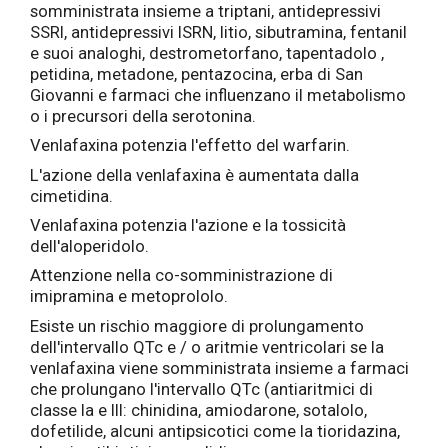
somministrata insieme a triptani, antidepressivi
SSRI, antidepressivi ISRN, litio, sibutramina, fentanil
e suoi analoghi, destrometorfano, tapentadolo ,
petidina, metadone, pentazocina, erba di San
Giovanni e farmaci che influenzano il metabolismo
o i precursori della serotonina.
Venlafaxina potenzia l'effetto del warfarin.
L'azione della venlafaxina è aumentata dalla
cimetidina.
Venlafaxina potenzia l'azione e la tossicità
dell'aloperidolo.
Attenzione nella co-somministrazione di
imipramina e metoprololo.
Esiste un rischio maggiore di prolungamento
dell'intervallo QTc e / o aritmie ventricolari se la
venlafaxina viene somministrata insieme a farmaci
che prolungano l'intervallo QTc (antiaritmici di
classe Ia e III: chinidina, amiodarone, sotalolo,
dofetilide, alcuni antipsicotici come la tioridazina,