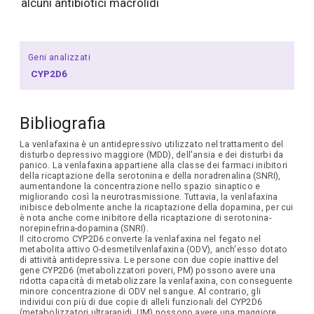
alcuni antibiotici macrolidi
Geni analizzati
CYP2D6
Bibliografia
La venlafaxina è un antidepressivo utilizzato nel trattamento del
disturbo depressivo maggiore (MDD), dell'ansia e dei disturbi da
panico. La venlafaxina appartiene alla classe dei farmaci inibitori
della ricaptazione della serotonina e della noradrenalina (SNRI),
aumentandone la concentrazione nello spazio sinaptico e
migliorando così la neurotrasmissione. Tuttavia, la venlafaxina
inibisce debolmente anche la ricaptazione della dopamina, per cui
è nota anche come inibitore della ricaptazione di serotonina-
norepinefrina-dopamina (SNRI).
Il citocromo CYP2D6 converte la venlafaxina nel fegato nel
metabolita attivo O-desmetilvenlafaxina (ODV), anch'esso dotato
di attività antidepressiva. Le persone con due copie inattive del
gene CYP2D6 (metabolizzatori poveri, PM) possono avere una
ridotta capacità di metabolizzare la venlafaxina, con conseguente
minore concentrazione di ODV nel sangue. Al contrario, gli
individui con più di due copie di alleli funzionali del CYP2D6
(metabolizzatori ultrarapidi, UM) possono avere una maggiore