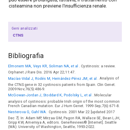
cisteamina non previene l'insufficienza renale.
Geni analizzati
CTNS
Bibliografia
Elmonem MA, Veys KR, Soliman NA, et al
. Cystinosis: a review.
Orphanet J Rare Dis. 2016 Apr 22;11:47.
Macías-Vidal J, Rodés M, Hernández-Pérez JM, et al
. Analysis of
the CTNS gene in 32 cystinosis patients from Spain. Clin Genet.
2009 Nov;76(5):486-9.
McGowan-Jordan J, Stoddard K, Podolsky L, et al
. Molecular
analysis of cystinosis: probable Irish origin of the most common
French Canadian mutation. Eur J Hum Genet. 1999 Sep;7(6):671-8.
Nesterova G, Gahl WA.
Cystinosis. 2001 Mar 22 [updated 2017
Dec 7]. In: Adam MP, Mirzaa GM, Pagon RA, Wallace SE, Bean LJH,
Gripp KW, Amemiya A, editors. GeneReviews® [Internet]. Seattle
(WA): University of Washington, Seattle; 1993-2022.