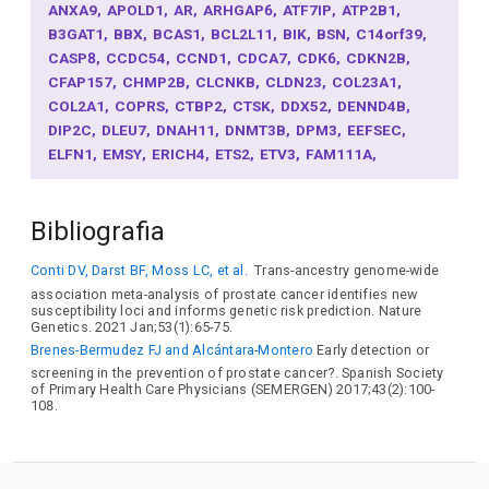
ANXA9
APOLD1
AR
ARHGAP6
ATF7IP
ATP2B1
B3GAT1
BBX
BCAS1
BCL2L11
BIK
BSN
C14orf39
CASP8
CCDC54
CCND1
CDCA7
CDK6
CDKN2B
CFAP157
CHMP2B
CLCNKB
CLDN23
COL23A1
COL2A1
COPRS
CTBP2
CTSK
DDX52
DENND4B
DIP2C
DLEU7
DNAH11
DNMT3B
DPM3
EEFSEC
ELFN1
EMSY
ERICH4
ETS2
ETV3
FAM111A
FAM118A
FBRSL1
FERMT2
FGFR2
FOXC1
FOXP4
GATA2
GDF7
GDNF
GLI2
GPA33
GRHL1
GTPBP1
Bibliografia
HAAO
HELZ2
HIBADH
HNF1B
ID2
INCENP
INHBB
IRX3
IRX4
IRX5
ITGA6
ITGB8
JADE2
JAZF1
Conti DV, Darst BF, Moss LC, et al.
Trans-ancestry genome-wide
KDM2A
KLF5
KLF7
KLK15
KLK3
KRT8
LAMC1
association meta-analysis of prostate cancer identifies new
LMTK2
LRATD2
MAF
MAML3
MAP3K1
MARCHF8
susceptibility loci and informs genetic risk prediction. Nature
MAT2A
MBD2
MBNL1
MDFIC2
MDM4
MEIS1
MLPH
Genetics. 2021 Jan;53(1):65-75.
MMP14
MMP7
MOB2
MPHOSPH6
MSMB
MYCN
Brenes-Bermudez FJ and Alcántara-Montero
Early detection or
MYEOV
MYO6
MYO9B
MYOCD
NAA38
NCEH1
screening in the prevention of prostate cancer?. Spanish Society
of Primary Health Care Physicians (SEMERGEN) 2017;43(2):100-
NEDD9
NKX3-1
NOL10
OTX1
PARPBP
PAX9
108.
PDLIM5
PEX14
PLEKHH2
POU1F1
POU5F1B
PPFIBP2
PPP2R2A
PRPH
RAB29
RAD23B
RAD51
RAD51B
RASSF3
RASSF6
RFX6
RGS17
RGS5
RNLS