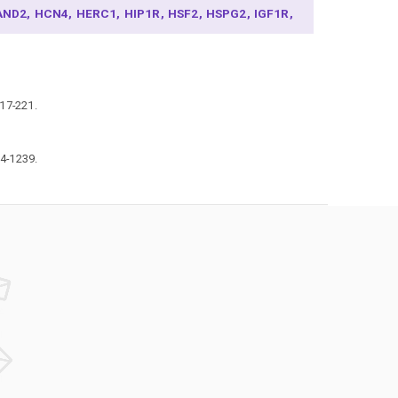
AND2
HCN4
HERC1
HIP1R
HSF2
HSPG2
IGF1R
6R
IRF2BPL
JMJD1C
KCND3
KCNH2
KCNJ5
CNN2
KCNN3
KIF3C
KLHL38
LHX3
LRIG1
RMDA
LRRC10
MSL2
MYH6
MYO18B
MYOCD
YZAP
GCOM1
NACA
NEURL1
NKX2-5
NPM3
217-221.
R3C1
NTMT2
NUCKS1
OPN1SW
PHLDA1
HLDB2
PITX2
PKP2
PLEKHA3
PPFIA4
PRRX1
TK2
RBM20
REEP1
RPL3L
SAMD8
SCMH1
34-1239.
CN10A
SCN5A
SGCG
SH3PXD2A
SLC27A6
LC35F1
SLC9B1
SLIT3
SMAD7
SORL1
SOX5
PATS2L
SSPN
SYNPO2L
TAB2
TBX5
THRB
NFSF12-TNFSF13
TUBA8
USP34
WIPF1
WNT3
PO7
XXYLT1
YWHAE
ZEB2
ZFHX3
ZPBP2