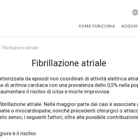
COME FUNZIONA
ACQUIS
Fibrillazione atriale
Fibrillazione atriale
erizzata da episodi non coordinati di attività elettrica atrial
une di aritmia cardiaca con una prevalenza dello 0,5% nella p
 aumentare il rischio di ictus e morte improvvisa.
fibrillazione atriale. Nella maggior parte dei casi è associata
patie o miocardiopatie, nonché precedenti chirurgici o attacch
o senso, i seguenti fattori, oltre alla possibile contribuzion
ore è il rischio.