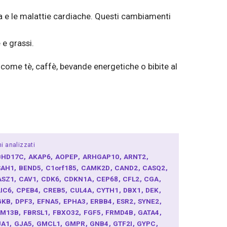
lta e le malattie cardiache. Questi cambiamenti
 e grassi.
i come tè, caffè, bevande energetiche o bibite al
i analizzati
BHD17C
AKAP6
AOPEP
ARHGAP10
ARNT2
SAH1
BEND5
C1orf185
CAMK2D
CAND2
CASQ2
ASZ1
CAV1
CDK6
CDKN1A
CEP68
CFL2
CGA
LIC6
CPEB4
CREB5
CUL4A
CYTH1
DBX1
DEK
GKB
DPF3
EFNA5
EPHA3
ERBB4
ESR2
SYNE2
AM13B
FBRSL1
FBXO32
FGF5
FRMD4B
GATA4
JA1
GJA5
GMCL1
GMPR
GNB4
GTF2I
GYPC