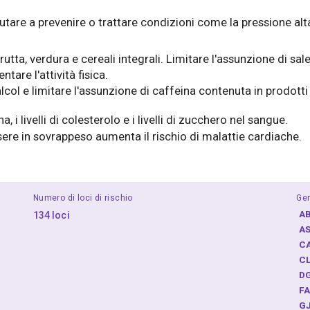
aiutare a prevenire o trattare condizioni come la pressione a
rutta, verdura e cereali integrali. Limitare l'assunzione di sale
are l'attività fisica.
lcol e limitare l'assunzione di caffeina contenuta in prodott
 i livelli di colesterolo e i livelli di zucchero nel sangue.
re in sovrappeso aumenta il rischio di malattie cardiache.
Numero di loci di rischio
Gen
A
134 loci
A
C
C
D
F
G