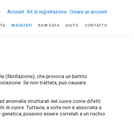
Account
Kit di registrazione
Creare un account
TA
RISULTATI
RAW DATA
AIUTO
CONTATTO
e (fibrillazione), che provoca un battito
opolazione. Se non trattata, può causare
 ad anomalie strutturali del cuore come difetti
i di cuore. Tuttavia, a volte non è associata a
e genetica, possono essere correlati a un rischio