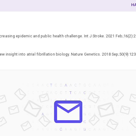
H
IL
K
L
M
ncreasing epidemic and public health challenge. Int J Stroke. 2021 Feb;16(2):
N
P
P
 insight into atrial fibrillation biology. Nature Genetics. 2018 Sep;50(9):12
S
S
S
T
X