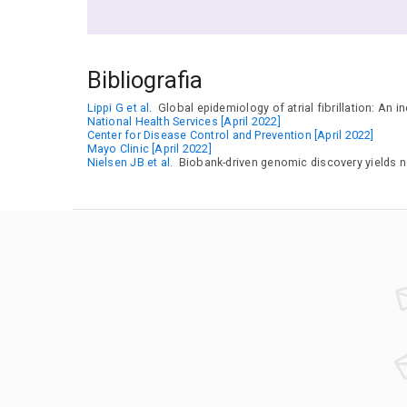
Bibliografia
Lippi G et al.
Global epidemiology of atrial fibrillation: An i
National Health Services [April 2022]
Center for Disease Control and Prevention [April 2022]
Mayo Clinic [April 2022]
Nielsen JB et al.
Biobank-driven genomic discovery yields new