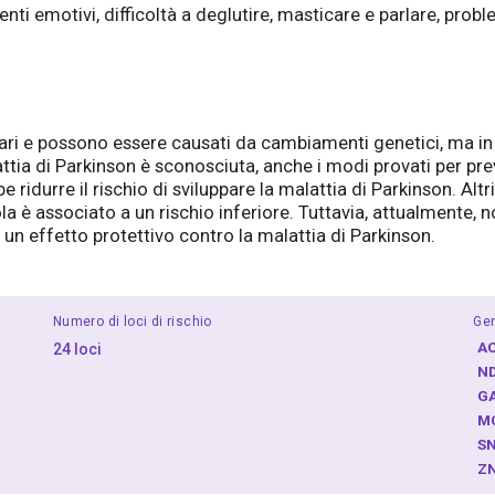
i emotivi, difficoltà a deglutire, masticare e parlare, probl
tari e possono essere causati da cambiamenti genetici, ma in 
attia di Parkinson è sconosciuta, anche i modi provati per pre
e ridurre il rischio di sviluppare la malattia di Parkinson. Alt
 è associato a un rischio inferiore. Tuttavia, attualmente, no
n effetto protettivo contro la malattia di Parkinson.
Numero di loci di rischio
Gen
A
24 loci
N
G
M
S
Z