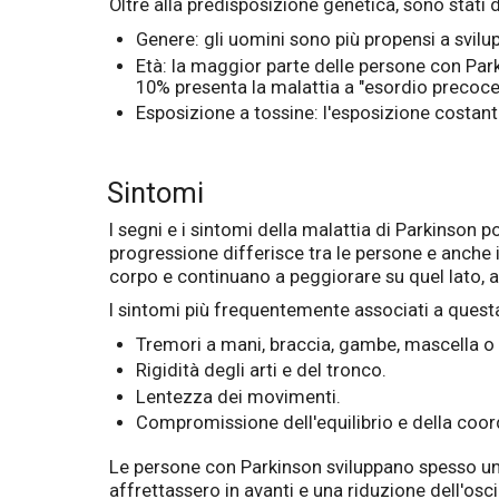
Oltre alla predisposizione genetica, sono stati de
Genere: gli uomini sono più propensi a svilu
Età: la maggior parte delle persone con Parki
10% presenta la malattia a "esordio precoce"
Esposizione a tossine: l'esposizione costant
Sintomi
I segni e i sintomi della malattia di Parkinson po
progressione differisce tra le persone e anche 
corpo e continuano a peggiorare su quel lato, an
I sintomi più frequentemente associati a quest
Tremori a mani, braccia, gambe, mascella o 
Rigidità degli arti e del tronco.
Lentezza dei movimenti.
Compromissione dell'equilibrio e della coor
Le persone con Parkinson sviluppano spesso una 
affrettassero in avanti e una riduzione dell'osc