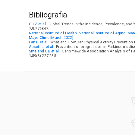
Bibliografia
Ou Z et al.
Global Trends in the Incidence, Prevalence, and Y
7;9:776847.
National Institute of Health. National Institute of Aging [Ma
Mayo Clinic [March 2022]
Fan B et al.
What and How Can Physical Activity Prevention 
Aaseth J et al.
Prevention of progression in Parkinson's dis
Smeland OB et al.
Genome-wide Association Analysis of Park
1;89(3):227-235.