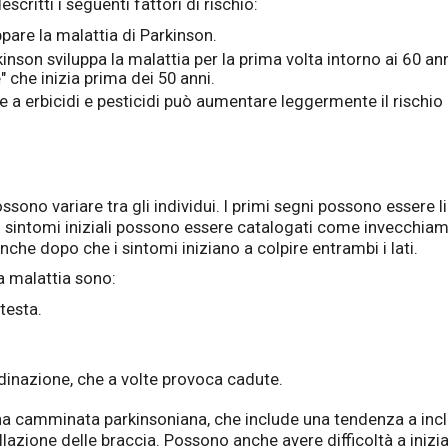
scritti i seguenti fattori di rischio:
ppare la malattia di Parkinson.
nson sviluppa la malattia per la prima volta intorno ai 60 anni 
 che inizia prima dei 50 anni.
e a erbicidi e pesticidi può aumentare leggermente il rischio 
ssono variare tra gli individui. I primi segni possono essere li
i sintomi iniziali possono essere catalogati come invecchiame
che dopo che i sintomi iniziano a colpire entrambi i lati.
a malattia sono:
testa.
dinazione, che a volte provoca cadute.
camminata parkinsoniana, che include una tendenza a inclinar
illazione delle braccia. Possono anche avere difficoltà a inizi