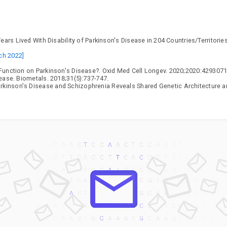
ears Lived With Disability of Parkinson's Disease in 204 Countries/Territori
rch 2022]
Function on Parkinson's Disease?. Oxid Med Cell Longev. 2020;2020:4293071
ease. Biometals. 2018;31(5):737-747.
inson's Disease and Schizophrenia Reveals Shared Genetic Architecture and 