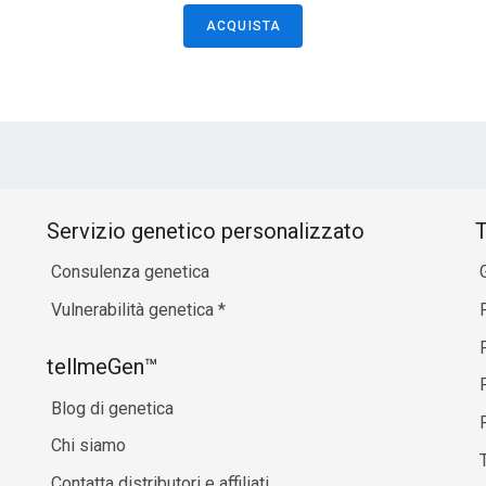
ACQUISTA
Servizio genetico personalizzato
T
Consulenza genetica
Vulnerabilità genetica
*
P
tellmeGen™
Blog di genetica
P
Chi siamo
Contatta distributori e affiliati