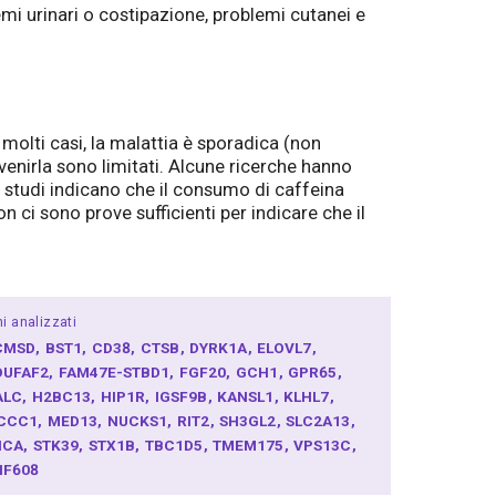
emi urinari o costipazione, problemi cutanei e
molti casi, la malattia è sporadica (non
venirla sono limitati. Alcune ricerche hanno
ri studi indicano che il consumo di caffeina
n ci sono prove sufficienti per indicare che il
i analizzati
CMSD
BST1
CD38
CTSB
DYRK1A
ELOVL7
DUFAF2
FAM47E-STBD1
FGF20
GCH1
GPR65
ALC
H2BC13
HIP1R
IGSF9B
KANSL1
KLHL7
CCC1
MED13
NUCKS1
RIT2
SH3GL2
SLC2A13
NCA
STK39
STX1B
TBC1D5
TMEM175
VPS13C
NF608