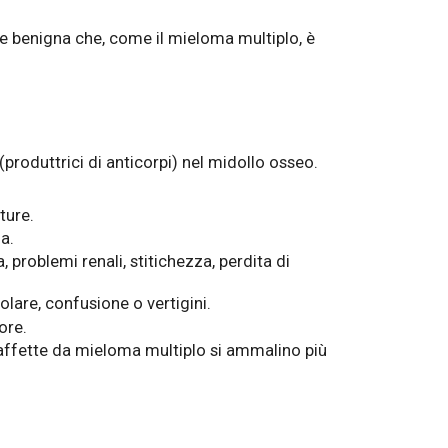
te benigna che, come il mieloma multiplo, è
(produttrici di anticorpi) nel midollo osseo.
ture.
a.
 problemi renali, stitichezza, perdita di
are, confusione o vertigini.
ore.
e affette da mieloma multiplo si ammalino più