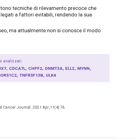
esistono tecniche di rilevamento precoce che
gati a fattori evitabili, rendendo la sua
seo, ma attualmente non si conosce il modo
i analizzati
BX7
CDCA7L
CHPF2
DNMT3A
ELL2
MYNN
SORS1C2
TNFRSF13B
ULK4
d Cancer Journal. 2021 Apr;11(4):76.