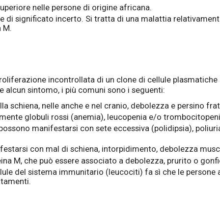
superiore nelle persone di origine africana.
di significato incerto. Si tratta di una malattia relativamen
a M.
oliferazione incontrollata di un clone di cellule plasmatiche 
 alcun sintomo, i più comuni sono i seguenti:
a schiena, nelle anche e nel cranio, debolezza e persino frat
almente globuli rossi (anemia), leucopenia e/o trombocitopeni
possono manifestarsi con sete eccessiva (polidipsia), poliuria,
estarsi con mal di schiena, intorpidimento, debolezza muscol
ina M, che può essere associato a debolezza, prurito o gonfi
ellule del sistema immunitario (leucociti) fa sì che le person
ttamenti.