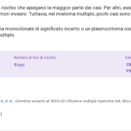
di rischio che spiegano la maggior parte dei casi. Per altri, 
i invasivi. Tuttavia, nel mieloma multiplo, pochi casi sono le
ia monoclonale di significato incerto o un plasmocitoma os
ultiplo.
Numero di loci di rischio
Gen
C
9 loci
P
, et al.
Germline variants at SOHLH2 influence multiple myeloma risk. Bloo
1]