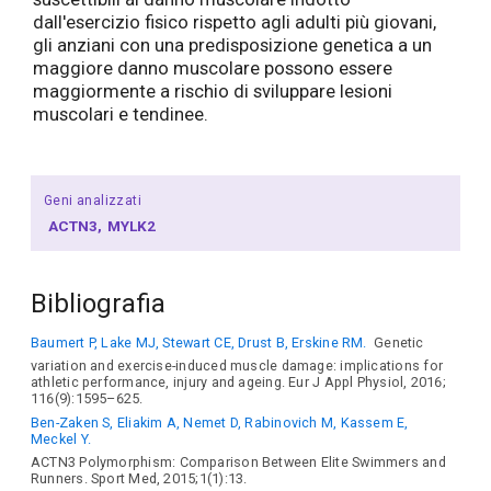
dall'esercizio fisico rispetto agli adulti più giovani,
gli anziani con una predisposizione genetica a un
maggiore danno muscolare possono essere
maggiormente a rischio di sviluppare lesioni
muscolari e tendinee.
Geni analizzati
ACTN3
MYLK2
Bibliografia
Baumert P, Lake MJ, Stewart CE, Drust B, Erskine RM.
Genetic
variation and exercise-induced muscle damage: implications for
athletic performance, injury and ageing. Eur J Appl Physiol, 2016;
116(9):1595–625.
Ben-Zaken S, Eliakim A, Nemet D, Rabinovich M, Kassem E,
Meckel Y.
ACTN3 Polymorphism: Comparison Between Elite Swimmers and
Runners. Sport Med, 2015;1(1):13.