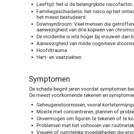
Leeftijd: het is de belangrijkste risicofacto
Familiegeschiedenis: het risico op het ontw
het meest bestudeerd.
Downsyndroom: Veel mensen die getroffen z
aanwezigheid van drie kopieën van chrom
De incidentie is iets hoger bij vrouwen dan 
Aanwezigheid van milde cognitieve stoorni
Hoofdtrauma.
Hart- en vaatziekten.
Symptomen
De schade begint jaren voordat symptomen begi
De meest voorkomende tekenen en symptomen 
Geheugenstoornissen, vooral kortetermijn
Moeite met concentreren, plannen of probl
Onvermogen om figuren te tekenen of te ko
Problemen met het voltooien van routineta
Visuele of ruimtelijke moeilijkheden die e