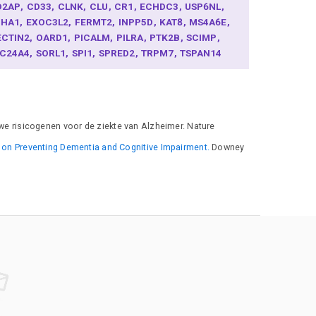
D2AP
CD33
CLNK
CLU
CR1
ECHDC3
USP6NL
PHA1
EXOC3L2
FERMT2
INPP5D
KAT8
MS4A6E
ECTIN2
OARD1
PICALM
PILRA
PTK2B
SCIMP
LC24A4
SORL1
SPI1
SPRED2
TRPM7
TSPAN14
we risicogenen voor de ziekte van Alzheimer. Nature
 on Preventing Dementia and Cognitive Impairment.
Downey