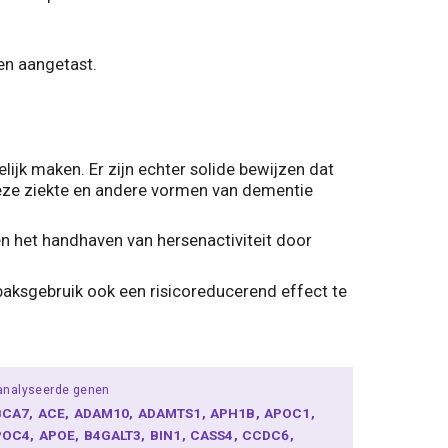
en aangetast.
jk maken. Er zijn echter solide bewijzen dat
deze ziekte en andere vormen van dementie
 het handhaven van hersenactiviteit door
abaksgebruik ook een risicoreducerend effect te
analyseerde genen
BCA7
ACE
ADAM10
ADAMTS1
APH1B
APOC1
POC4
APOE
B4GALT3
BIN1
CASS4
CCDC6