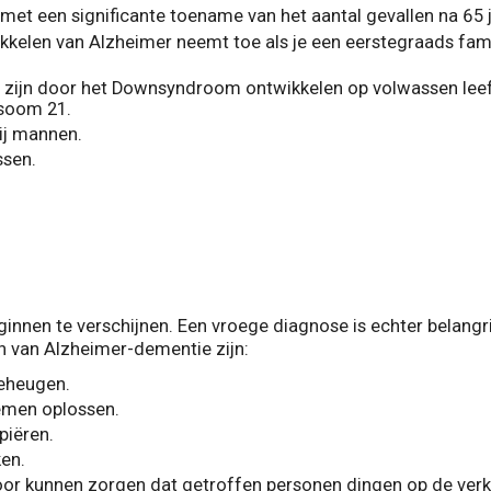
r, met een significante toename van het aantal gevallen na 65 j
ikkelen van Alzheimer neemt toe als je een eerstegraads fami
ijn door het Downsyndroom ontwikkelen op volwassen leefti
osoom 21.
bij mannen.
ssen.
nnen te verschijnen. Een vroege diagnose is echter belangr
van Alzheimer-dementie zijn:
geheugen.
emen oplossen.
piëren.
ken.
rvoor kunnen zorgen dat getroffen personen dingen op de ver