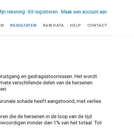
ijn rekening
Kit registreren
Maak een account aan
EN
RESULTATEN
RAW DATA
HELP
CONTACT
eruitgang en gedragsstoornissen. Het wordt
mate verschillende delen van de hersenen
sen.
uronale schade heeft aangetoond, met verlies
en die de hersenen in de loop van de tijd
enwoordigen minder dan 1% van het totaal. Tot