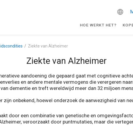
M
HOE WERKT HET?
KOP
idscondities
Ziekte van Alzheimer
Ziekte van Alzheimer
eneratieve aandoening die gepaard gaat met cognitieve acht
genverlies en andere mentale vermogens die verergeren naar
 van dementie en treft wereldwijd meer dan 32 miljoen men
er zijn onbekend, hoewel onderzoek de aanwezigheid van ne
zaakt door een combinatie van genetische en omgevingsfactor
e Alzheimer, veroorzaakt door puntmutaties, maar die verteg