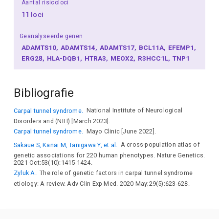
Aantal risicoloci
11 loci
Geanalyseerde genen
ADAMTS10
ADAMTS14
ADAMTS17
BCL11A
EFEMP1
ERG28
HLA-DQB1
HTRA3
MEOX2
R3HCC1L
TNP1
Bibliografie
Carpal tunnel syndrome.
National Institute of Neurological
Disorders and (NIH) [March 2023].
Carpal tunnel syndrome.
Mayo Clinic [June 2022].
Sakaue S, Kanai M, Tanigawa Y, et al.
A cross-population atlas of
genetic associations for 220 human phenotypes. Nature Genetics.
2021 Oct;53(10):1415-1424.
Zyluk A.
The role of genetic factors in carpal tunnel syndrome
etiology: A review. Adv Clin Exp Med. 2020 May;29(5):623-628.