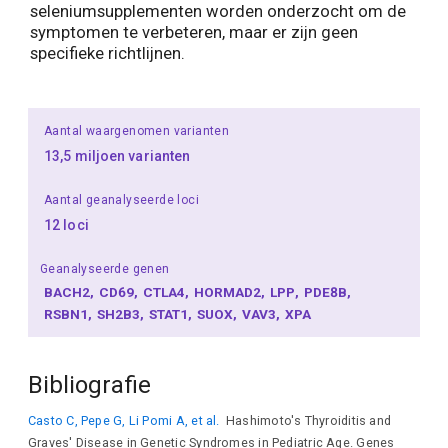
seleniumsupplementen worden onderzocht om de
symptomen te verbeteren, maar er zijn geen
specifieke richtlijnen.
Aantal waargenomen varianten
13,5 miljoen varianten
Aantal geanalyseerde loci
12 loci
Geanalyseerde genen
BACH2
CD69
CTLA4
HORMAD2
LPP
PDE8B
RSBN1
SH2B3
STAT1
SUOX
VAV3
XPA
Bibliografie
Casto C, Pepe G, Li Pomi A, et al.
Hashimoto's Thyroiditis and
Graves' Disease in Genetic Syndromes in Pediatric Age. Genes